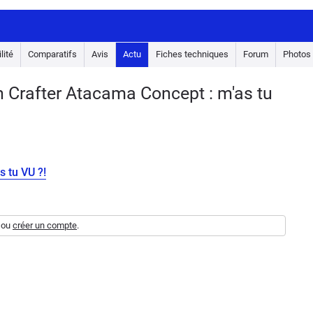
lité
Comparatifs
Avis
Actu
Fiches techniques
Forum
Photos
Crafter Atacama Concept : m'as tu
 tu VU ?!
ou
créer un compte
.