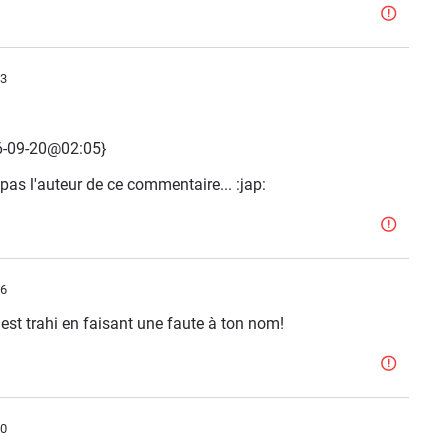
13
06-09-20@02:05}
 pas l'auteur de ce commentaire... :jap:
26
 c'est trahi en faisant une faute à ton nom!
40