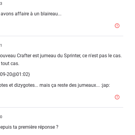
33
vons affaire à un blaireau...
01
 nouveau Crafter est jumeau du Sprinter, ce n'est pas le cas.
 tout cas.
6-09-20@01:02}
es et dizygotes... mais ça reste des jumeaux... :jap:
10
depuis ta première réponse ?