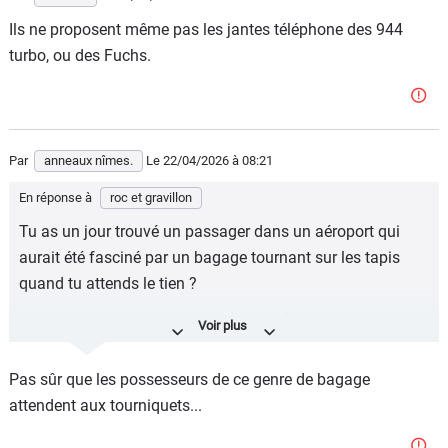
Ils ne proposent même pas les jantes téléphone des 944
turbo, ou des Fuchs.
Par
anneaux nîmes.
Le 22/04/2026
à 08:21
En réponse à
roc et gravillon
Tu as un jour trouvé un passager dans un aéroport qui
aurait été fasciné par un bagage tournant sur les tapis
quand tu attends le tien ?
Juste le meilleur moyen de se le faire forcer ou chourer
que d'afficher quelque chose de trop ostentatoire.
Pas sûr que les possesseurs de ce genre de bagage
attendent aux tourniquets...