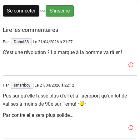
Flottes
Se connecter
S'inscrire
ou
Auto
Lire les commentaires
Services
Par
Dahut38
Le 21/04/2026
à 21:27
Forum
C'est une révolution ? La marque à la pomme va râler !
Moto
Marques
Par
smartboy
Le 21/04/2026
à 22:12
Pas sûr qu'elle fasse plus d'effet à l'aéroport qu'un lot de
valises à moins de 90e sur Temu!
Par contre elle sera plus solide...