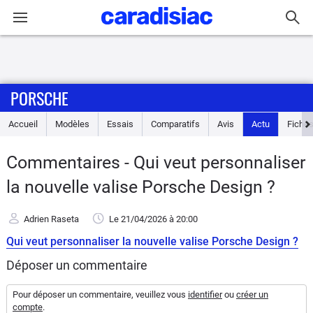
Connexion / Inscription
PORSCHE
Accueil
Accueil
Modèles
Essais
Comparatifs
Avis
Actu
Fiches
Actu
Commentaires - Qui veut personnaliser
Essais
la nouvelle valise Porsche Design ?
Guide
Adrien Raseta
Le 21/04/2026
à 20:00
d'achat
Qui veut personnaliser la nouvelle valise Porsche Design ?
Electriques
Déposer un commentaire
Utilitaires
Pour déposer un commentaire, veuillez vous
identifier
ou
créer un
compte
.