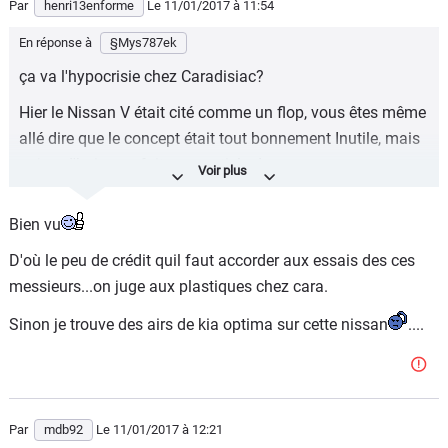
Par
henri13enforme
Le 11/01/2017
à 11:54
En réponse à
§Mys787ek
ça va l'hypocrisie chez Caradisiac?
Hier le Nissan V était cité comme un flop, vous êtes même
allé dire que le concept était tout bonnement Inutile, mais
aujourd'hui vous faites un article dessus.
Vous faites honte à la presse auto !!!
Bien vu
D'où le peu de crédit quil faut accorder aux essais des ces
messieurs...on juge aux plastiques chez cara.
Sinon je trouve des airs de kia optima sur cette nissan
....
Par
mdb92
Le 11/01/2017
à 12:21