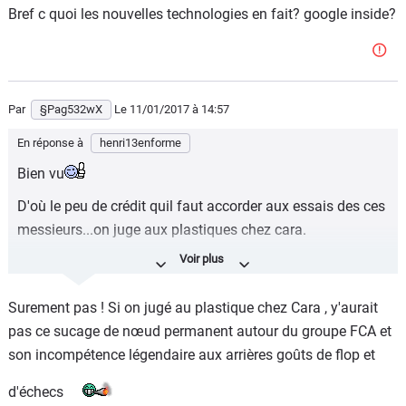
Bref c quoi les nouvelles technologies en fait? google inside?
Par
§Pag532wX
Le 11/01/2017
à 14:57
En réponse à
henri13enforme
Bien vu
D'où le peu de crédit quil faut accorder aux essais des ces
messieurs...on juge aux plastiques chez cara.
Sinon je trouve des airs de kia optima sur cette nissan
....
Surement pas ! Si on jugé au plastique chez Cara , y'aurait
pas ce sucage de nœud permanent autour du groupe FCA et
son incompétence légendaire aux arrières goûts de flop et
d'échecs