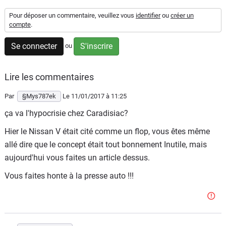
Flottes
Pour déposer un commentaire, veuillez vous
identifier
ou
créer un
Auto
compte
.
Se connecter
S'inscrire
ou
Services
Forum
Lire les commentaires
Par
§Mys787ek
Le 11/01/2017
à 11:25
Moto
ça va l'hypocrisie chez Caradisiac?
Marques
Hier le Nissan V était cité comme un flop, vous êtes même
allé dire que le concept était tout bonnement Inutile, mais
aujourd'hui vous faites un article dessus.
Vous faites honte à la presse auto !!!