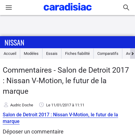
Connexion / Inscription
NISSAN
Accueil
Accueil
Modèles
Essais
Fiches fiabilité
Comparatifs
Avis
Actu
Commentaires - Salon de Detroit 2017
Essais
: Nissan V-Motion, le futur de la
Guide
marque
d'achat
Audric Doche
Le 11/01/2017
à 11:11
Electriques
Salon de Detroit 2017 : Nissan V-Motion, le futur de la
marque
Utilitaires
Déposer un commentaire