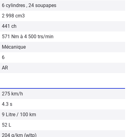
6 cylindres , 24 soupapes
2 998 cm3
441 ch
571 Nm à 4 500 trs/min
Mécanique
6
AR
275 km/h
4.3 s
9 Litre / 100 km
52 L
204 g/km (wltp)