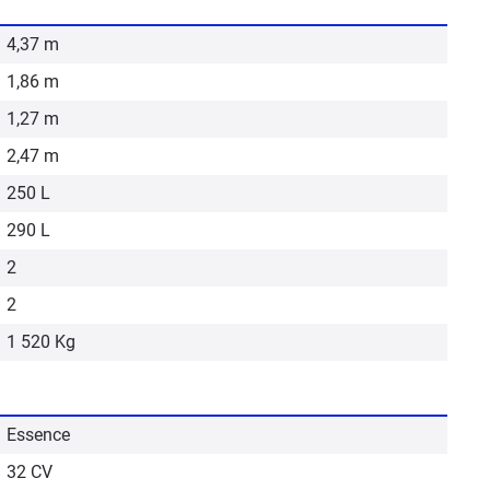
4,37 m
1,86 m
1,27 m
2,47 m
250 L
290 L
2
2
1 520 Kg
Essence
32 CV