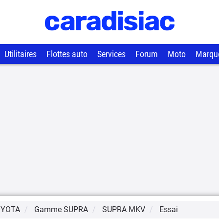
Utilitaires
Flottes auto
Services
Forum
Moto
Marqu
OYOTA
Gamme
SUPRA
SUPRA MKV
Essai