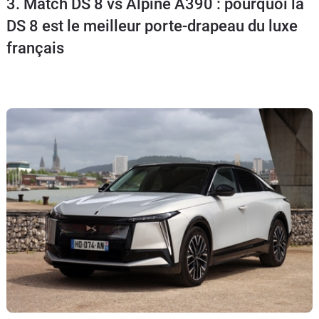
3. Match DS 8 vs Alpine A390 : pourquoi la
Flottes
DS 8 est le meilleur porte-drapeau du luxe
Auto
français
Services
Forum
Moto
Marques