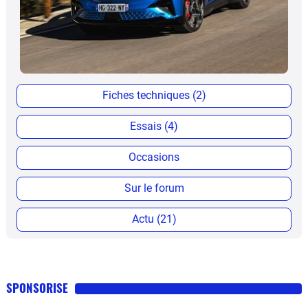
Fiches techniques (2)
Essais (4)
Occasions
Sur le forum
Actu (21)
SPONSORISE