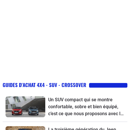
GUIDES D'ACHAT 4X4 - SUV - CROSSOVER
Un SUV compact qui se montre
confortable, sobre et bien équipé,
c’est ce que nous proposons avec le
guide d’achat du Nissan Qashqai
restylé.
La troisième génération du Jeep