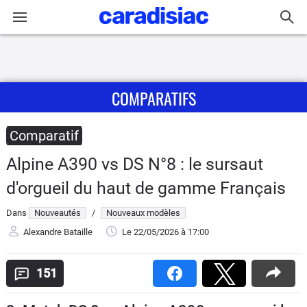
Connexion / Inscription
COMPARATIFS
Accueil
Actu
Comparatif
Alpine A390 vs DS N°8 : le sursaut
Essais
d'orgueil du haut de gamme Français
Guide
Dans
Nouveautés
/
Nouveaux modèles
d'achat
Alexandre Bataille
Le 22/05/2026
à 17:00
Electriques
151
Utilitaires