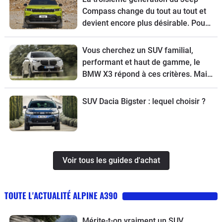
Compass change du tout au tout et
devient encore plus désirable. Pour
tout connaître de ce modèle, voici
son guide d’achat.
Vous cherchez un SUV familial,
performant et haut de gamme, le
BMW X3 répond à ces critères. Mais
pour choisir la meilleure version,
suivez le guide.
SUV Dacia Bigster : lequel choisir ?
Voir tous les guides d'achat
TOUTE L'ACTUALITÉ ALPINE A390
Mérite-t-on vraiment un SUV