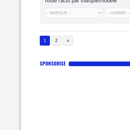
Toute l'actu par marque/modèle
1
2
»
(current)
SPONSORISE