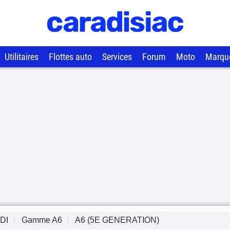
Utilitaires
Flottes auto
Services
Forum
Moto
Marqu
DI
Gamme
A6
A6 (5E GENERATION)