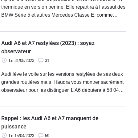
thermique en version berline. Elle repartira à l’assaut des
BMW Série 5 et autres Mercedes Classe E, comme
depuis la nuit des temps ou presque.
Audi A6 et A7 restylées (2023) : soyez
observateur
Le 31/05/2023
31
Audi lève le voile sur les versions restylées de ses deux
grandes routières mais il faudra vous montrer sacrément
observateur pour les distinguer. L’A6 débutera à 58 040€
et l’A7 à 75 160€. Les commandes démarreront le 8 juin
2023.
Rappel : les Audi A6 et A7 manquent de
puissance
Le 15/04/2023
59