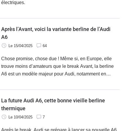
électriques.
Après l’Avant, voici la variante berline de l’Audi
A6
Le 15/04/2025
64
Chose promise, chose due ! Même si, en Europe, elle
trouve moins d’amateurs que le break Avant, la berline
A6 est un modèle majeur pour Audi, notamment en
Amérique du Nord et en Chine. Elle se renouvelle donc
pour la 6e fois, en adoptant un positionnement assez
distinct de celui des générations précédentes.
La future Audi A6, cette bonne vieille berline
thermique
Le 10/04/2025
7
Après le break, Audi se prépare à lancer sa nouvelle A6