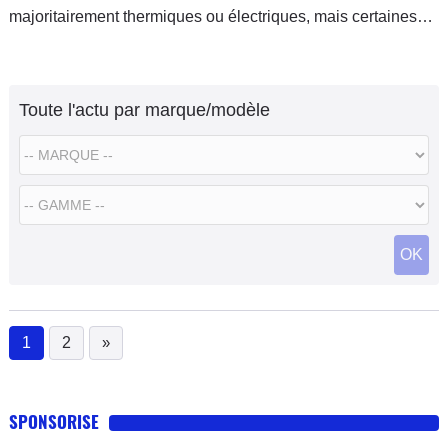
majoritairement thermiques ou électriques, mais certaines
marques investissent également celui des hybrides. À
l’occasion de ce second salon Caradisiac qui se déroule
sous les chapiteaux du cirque Micheletty, nous vous
Toute l'actu par marque/modèle
proposons un tour d’horizon des SUV urbains hybrides :
Hyundai Kona, Renault Captur et Toyota Yaris Cross.
OK
1
2
»
(current)
SPONSORISE