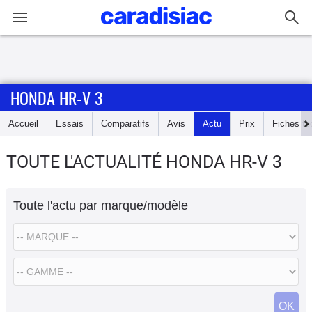
Connexion / Inscription
HONDA HR-V 3
Accueil
Accueil
Essais
Comparatifs
Avis
Actu
Prix
Fiches te
Actu
TOUTE L'ACTUALITÉ HONDA HR-V 3
Essais
Toute l'actu par marque/modèle
Guide
d'achat
Electriques
Utilitaires
OK