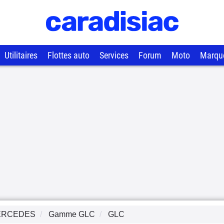
Utilitaires
Flottes auto
Services
Forum
Moto
Marqu
ERCEDES
Gamme
GLC
GLC