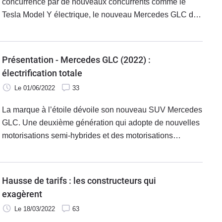
concurrencé par de nouveaux concurrents comme le
Tesla Model Y électrique, le nouveau Mercedes GLC de
seconde génération espère bien rester le SUV premium
le plus vendu au monde.
Présentation - Mercedes GLC (2022) :
électrification totale
Le 01/06/2022
33
La marque à l’étoile dévoile son nouveau SUV Mercedes
GLC. Une deuxième génération qui adopte de nouvelles
motorisations semi-hybrides et des motorisations
hybrides rechargeables avec plus de 100 km
d’autonomie en mode électrique. En plus d’une évolution
mécanique, le GLC modifie son style, devient plus
Hausse de tarifs : les constructeurs qui
aérodynamique, plus maniable et renforce ses aides à la
exagèrent
conduite. Il arrivera sur notre marché à l’automne.
Le 18/03/2022
63