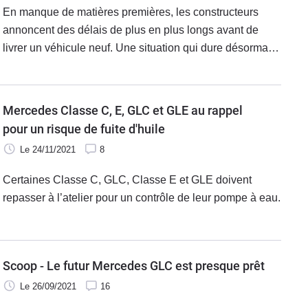
En manque de matières premières, les constructeurs
annoncent des délais de plus en plus longs avant de
livrer un véhicule neuf. Une situation qui dure désormais
depuis une année et qui a incité certaines marques à
assurer leur rentabilité coûte que coûte. Leur méthode ?
Puisqu’il n’est plus possible de compter sur les volumes
Mercedes Classe C, E, GLC et GLE au rappel
pour engranger les milliards, autant que chaque auto
pour un risque de fuite d'huile
livrée soit plus rentable que jamais. Certes, les coûts de
Le 24/11/2021
8
fabrication ont augmenté mais une poignée a clairement
abusé en matière de hausse de prix. Voici la liste des
Certaines Classe C, GLC, Classe E et GLE doivent
marques qui ont eu la main très (trop ?) lourde depuis le
repasser à l’atelier pour un contrôle de leur pompe à eau.
1er janvier 2021.
Scoop - Le futur Mercedes GLC est presque prêt
Le 26/09/2021
16