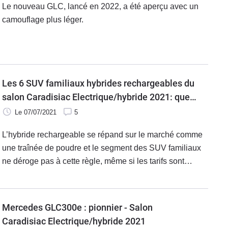
Le nouveau GLC, lancé en 2022, a été aperçu avec un
camouflage plus léger.
Les 6 SUV familiaux hybrides rechargeables du
salon Caradisiac Electrique/hybride 2021: quel
modèle choisir ?
Le 07/07/2021
5
L’hybride rechargeable se répand sur le marché comme
une traînée de poudre et le segment des SUV familiaux
ne déroge pas à cette règle, même si les tarifs sont
encore élevés. Pour notre second salon qui se déroule
au sein du cirque Micheletty, nous avons regroupé
certains acteurs incontournables de cette catégorie à
Mercedes GLC300e : pionnier - Salon
l’image Hyundai Tucson, Kia Sorento, Volvo XC60
Caradisiac Electrique/hybride 2021
Recharge ou Porsche Cayenne Hybride.