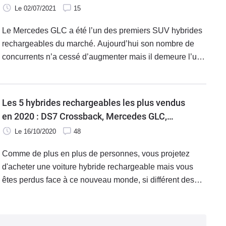
Le 02/07/2021
15
Le Mercedes GLC a été l’un des premiers SUV hybrides
rechargeables du marché. Aujourd’hui son nombre de
concurrents n’a cessé d’augmenter mais il demeure l’un
des acteurs incontournables du segment. Sa présence
lors de notre salon dédié aux véhicules électriques et
hybrides était donc obligatoire.
Les 5 hybrides rechargeables les plus vendus
en 2020 : DS7 Crossback, Mercedes GLC,
Peugeot 508, Peugeot 3008, Porsche Cayenne -
Le 16/10/2020
48
Salon de l'auto Caradisiac
Comme de plus en plus de personnes, vous projetez
d'acheter une voiture hybride rechargeable mais vous
êtes perdus face à ce nouveau monde, si différent des
modèles purement thermiques ? Parmi les 117 voitures
rassemblées dans la spectaculaire cathédrale de béton
qu'est le hangar à ballons dirigeables d'Ecausseville,