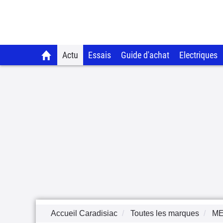
Actu
Essais
Guide d'achat
Electriques
Accueil Caradisiac
Toutes les marques
M