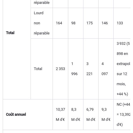
réparable
Lourd
non
164
98
175
146
133
Total
réparable
3 932 (5
898 en
1
3
4
extrapola
Total
2 353
996
221
097
sur 12
mois,
+44 %)
NC (+44 
10,37
8,3
6,79
9,3
Coût annuel
= 13,392
M d'€
M d'€
M d'€
M d'€
d'€)