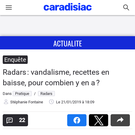
Connexion / Inscription
ACTUALITE
Accueil
Actu
Enquête
Radars : vandalisme, recettes en
Essais
baisse, pour combien y en a ?
Guide
Dans
Pratique
/
Radars
d'achat
Stéphanie Fontaine
Le 21/01/2019
à 18:09
Electriques
22
Utilitaires