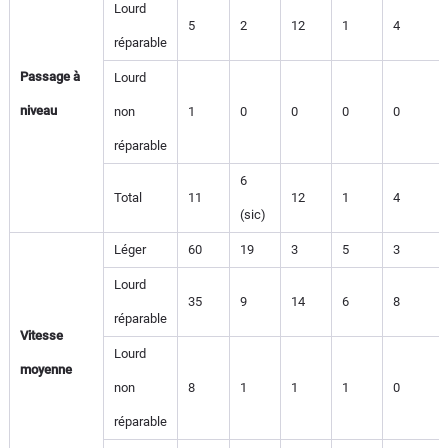
Lourd
5
2
12
1
4
réparable
Passage à
Lourd
niveau
non
1
0
0
0
0
réparable
6
Total
11
12
1
4
(sic)
Léger
60
19
3
5
3
Lourd
35
9
14
6
8
réparable
Vitesse
Lourd
moyenne
non
8
1
1
1
0
réparable