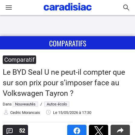
Connexion / Inscription
COMPARATIFS
Accueil
Actu
Comparatif
Le BYD Seal U ne peut-il compter que
Essais
sur son prix pour s’imposer face au
Guide
Volkswagen Tayron ?
d'achat
Dans
Nouveautés
/
Autos écolo
Electriques
Cedric Morancais
Le 15/05/2026
à 17:30
Utilitaires
52