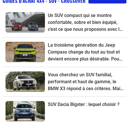
GUIDES D'ACHAT 4X4 - SUV - CROSSOVER
Un SUV compact qui se montre
confortable, sobre et bien équipé,
c’est ce que nous proposons avec le
guide d’achat du Nissan Qashqai
restylé.
La troisième génération du Jeep
Compass change du tout au tout et
devient encore plus désirable. Pour
tout connaître de ce modèle, voici
son guide d’achat.
Vous cherchez un SUV familial,
performant et haut de gamme, le
BMW X3 répond à ces critères. Mais
pour choisir la meilleure version,
suivez le guide.
SUV Dacia Bigster : lequel choisir ?