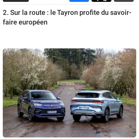
Flottes
2. Sur la route : le Tayron profite du savoir-
Auto
faire européen
Services
Forum
Moto
Marques