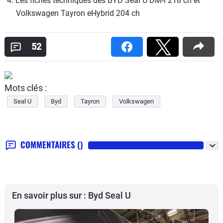
4. Les fiches techniques des BYD Seal U DM-i 218 ch et 
Volkswagen Tayron eHybrid 204 ch
52
Mots clés :
Seal U
Byd
Tayron
Volkswagen
COMMENTAIRES
()
En savoir plus sur : Byd Seal U