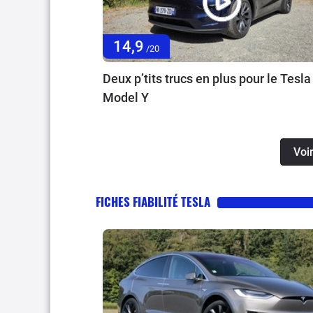
14,9
/20
Deux p’tits trucs en plus pour le Tesla
Model Y
Voir
FICHES FIABILITÉ TESLA