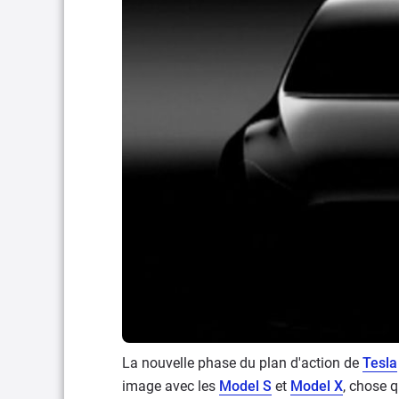
La nouvelle phase du plan d'action de
Tesla
image avec les
Model S
et
Model X
, chose 