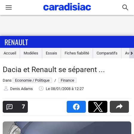
Connexion / Inscription
RENAULT
Accueil
Accueil
Modèles
Essais
Fiches fiabilité
Comparatifs
Avis
Actu
Dacia et Renault se séparent ...
Essais
Dans
Economie / Politique
/
Finance
Guide
Denis Adams
Le 08/01/2008
à 12:27
d'achat
7
Electriques
Utilitaires