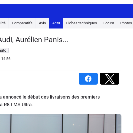
lité
Comparatifs
Avis
Actu
Fiches techniques
Forum
Photos
di, Aurélien Panis...
auto
 14:56
 annoncé le début des livraisons des premiers
la R8 LMS Ultra.