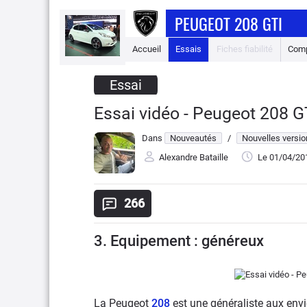
PEUGEOT 208 GTI
Accueil
Essais
Fiches fiabilité
Comp
Essai
Essai vidéo - Peugeot 208 GTI
Dans
Nouveautés
/
Nouvelles versi
Alexandre Bataille
Le 01/04/20
266
3. Equipement : généreux
La Peugeot
208
est une généraliste aux env