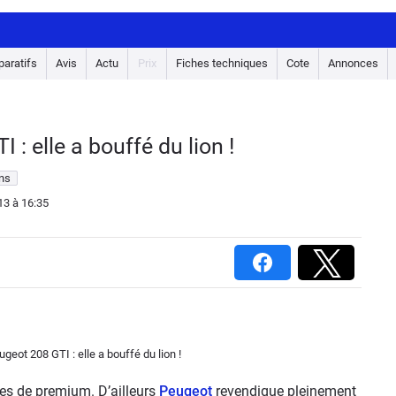
aratifs
Avis
Actu
Prix
Fiches techniques
Cote
Annonces
 : elle a bouffé du lion !
ons
13
à 16:35
ies de premium. D’ailleurs
Peugeot
revendique pleinement