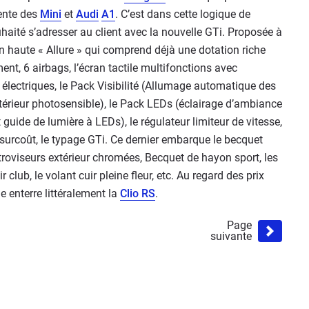
rente des
Mini
et
Audi
A1
. C’est dans cette logique de
ité s’adresser au client avec la nouvelle GTi. Proposée à
ion haute « Allure » qui comprend déjà une dotation riche
nt, 6 airbags, l’écran tactile multifonctions avec
t électriques, le Pack Visibilité (Allumage automatique des
intérieur photosensible), le Pack LEDs (éclairage d’ambiance
 guide de lumière à LEDs), le régulateur limiteur de vitesse,
s surcoût, le typage GTi. Ce dernier embarque le becquet
rétroviseurs extérieur chromées, Becquet de hayon sport, les
r club, le volant cuir pleine fleur, etc. Au regard des prix
e enterre littéralement la
Clio RS
.
Page
suivante