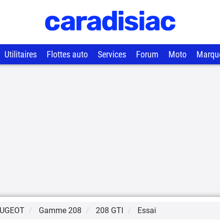
Utilitaires
Flottes auto
Services
Forum
Moto
Marqu
UGEOT
Gamme
208
208 GTI
Essai