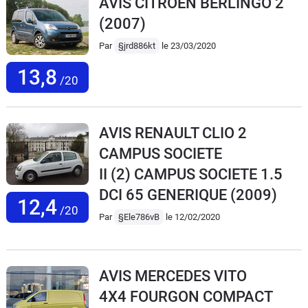
AVIS CITROEN BERLINGO 2
(2007)
Par
§jrd886kt
le 23/03/2020
13,8
/20
AVIS RENAULT CLIO 2
CAMPUS SOCIETE
II (2) CAMPUS SOCIETE 1.5
DCI 65 GENERIQUE
(2009)
12,4
/20
Par
§Ele786vB
le 12/02/2020
AVIS MERCEDES VITO
4X4 FOURGON COMPACT