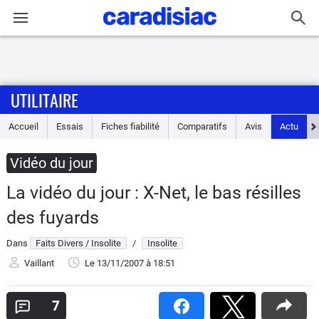
Connexion / Inscription
UTILITAIRE
Accueil
Accueil
Essais
Fiches fiabilité
Comparatifs
Avis
Actu
Actu
Vidéo du jour
Essais
La vidéo du jour : X-Net, le bas résilles
Guide
des fuyards
d'achat
Dans
Faits Divers / Insolite
/
Insolite
Electriques
Vaillant
Le 13/11/2007
à 18:51
Utilitaires
7