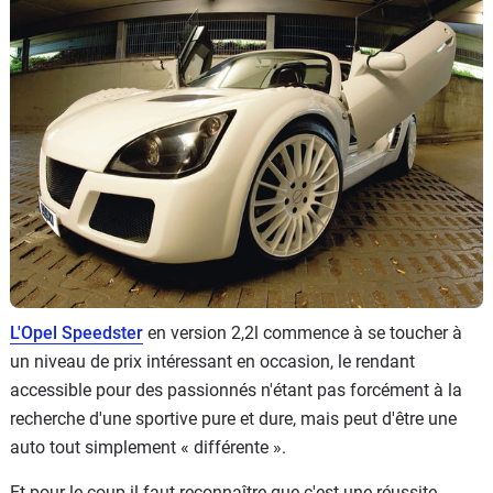
Flottes
Auto
Services
Forum
Moto
Marques
L'Opel Speedster
en version 2,2l commence à se toucher à
un niveau de prix intéressant en occasion, le rendant
accessible pour des passionnés n'étant pas forcément à la
recherche d'une sportive pure et dure, mais peut d'être une
auto tout simplement « différente ».
Et pour le coup il faut reconnaître que c'est une réussite