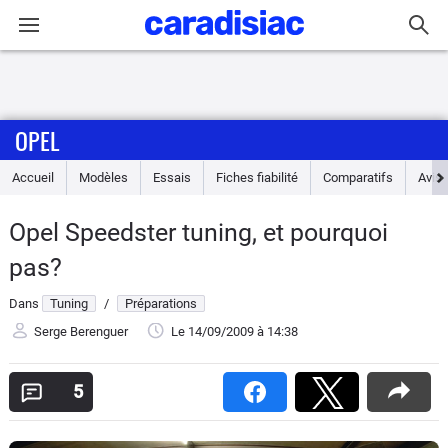
Connexion / Inscription
OPEL
Accueil
Accueil
Modèles
Essais
Fiches fiabilité
Comparatifs
Avis
Actu
Opel Speedster tuning, et pourquoi
Essais
pas?
Guide
Dans
Tuning
/
Préparations
d'achat
Serge Berenguer
Le 14/09/2009
à 14:38
Electriques
5
Utilitaires