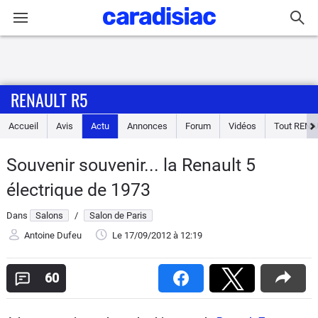
Connexion / Inscription
RENAULT R5
Accueil
Accueil
Avis
Actu
Annonces
Forum
Vidéos
Tout
RENA
Actu
Souvenir souvenir... la Renault 5
Essais
électrique de 1973
Guide
Dans
Salons
/
Salon de Paris
d'achat
Antoine Dufeu
Le 17/09/2012
à 12:19
Electriques
60
Utilitaires