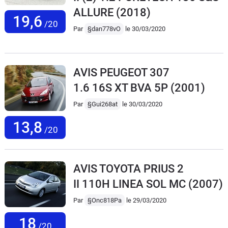
ALLURE
(2018)
19,6
/20
Par
§dan778vO
le 30/03/2020
AVIS PEUGEOT 307
1.6 16S XT BVA 5P
(2001)
Par
§Gui268at
le 30/03/2020
13,8
/20
AVIS TOYOTA PRIUS 2
II 110H LINEA SOL MC
(2007)
Par
§Onc818Pa
le 29/03/2020
18
/20