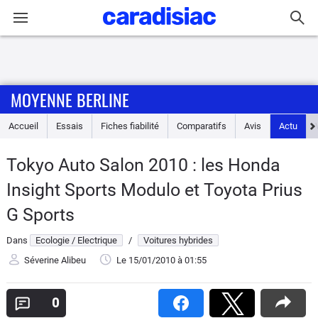
Connexion / Inscription
MOYENNE BERLINE
Accueil
Accueil
Essais
Fiches fiabilité
Comparatifs
Avis
Actu
Actu
Tokyo Auto Salon 2010 : les Honda
Essais
Insight Sports Modulo et Toyota Prius
Guide
G Sports
d'achat
Dans
Ecologie / Electrique
/
Voitures hybrides
Electriques
Séverine Alibeu
Le 15/01/2010
à 01:55
Utilitaires
0