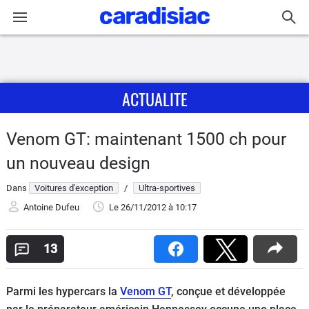
Connexion / Inscription
ACTUALITE
Accueil
Actu
Venom GT: maintenant 1500 ch pour
un nouveau design
Essais
Dans
Voitures d'exception
/
Ultra-sportives
Guide
Antoine Dufeu
Le 26/11/2012
à 10:17
d'achat
13
Electriques
Utilitaires
Parmi les hypercars la
Venom GT
, conçue et développée