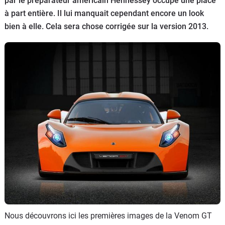
par le préparateur américain Hennessey occupe une place
Flottes
à part entière. Il lui manquait cependant encore un look
Auto
bien à elle. Cela sera chose corrigée sur la version 2013.
Services
Forum
Moto
Marques
Nous découvrons ici les premières images de la Venom GT