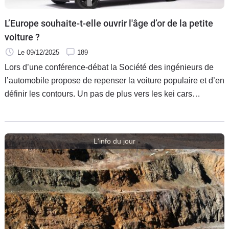
Flottes
L’Europe souhaite-t-elle ouvrir l'âge d’or de la petite
Auto
voiture ?
Services
Le 09/12/2025
189
Lors d’une conférence-débat la Société des ingénieurs de
Forum
l’automobile propose de repenser la voiture populaire et d’en
définir les contours. Un pas de plus vers les kei cars
Moto
européennes ?
Marques
L'info du jour