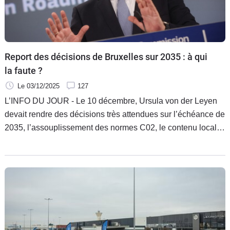
Report des décisions de Bruxelles sur 2035 : à qui
la faute ?
Le 03/12/2025
127
L’INFO DU JOUR - Le 10 décembre, Ursula von der Leyen
devait rendre des décisions très attendues sur l’échéance de
2035, l’assouplissement des normes C02, le contenu local et
les petites e-cars. Mais cette prise de parole pourrait être
reportée au mois de janvier. La faute aux constructeurs, aux
équipementiers, aux pays de l’Union divisés ou à un trop-
plein de demandes ? Un peu des quatre à la fois.