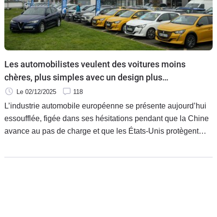
Les automobilistes veulent des voitures moins
chères, plus simples avec un design plus
émotionnel
Le 02/12/2025
118
L’industrie automobile européenne se présente aujourd’hui
essoufflée, figée dans ses hésitations pendant que la Chine
avance au pas de charge et que les États-Unis protègent
son marché à coups de barrières tarifaires. Les
automobilistes, eux, réclament du bon sens, de la lisibilité, et
surtout une baisse des prix des voitures.