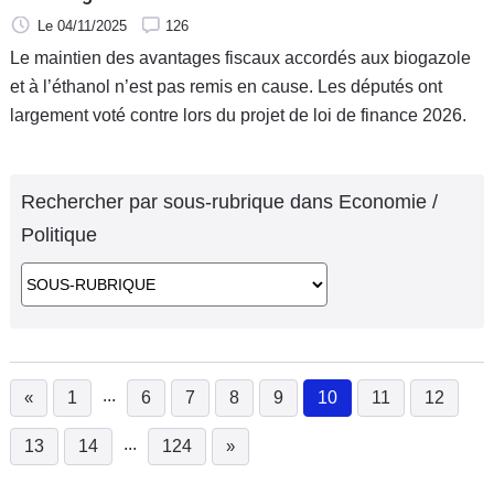
Le 04/11/2025
126
Le maintien des avantages fiscaux accordés aux biogazole
et à l’éthanol n’est pas remis en cause. Les députés ont
largement voté contre lors du projet de loi de finance 2026.
Rechercher par sous-rubrique dans Economie /
Politique
...
«
1
6
7
8
9
10
11
12
(current)
...
13
14
124
»