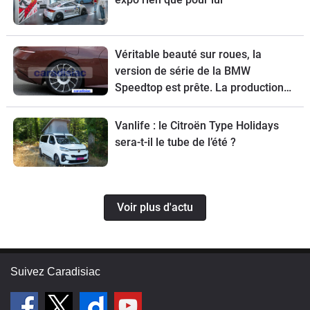
Véritable beauté sur roues, la
version de série de la BMW
Speedtop est prête. La production
de ce break de chasse sera limitée à
70 exemplaires.
Vanlife : le Citroën Type Holidays
sera-t-il le tube de l’été ?
Voir plus d'actu
Suivez Caradisiac