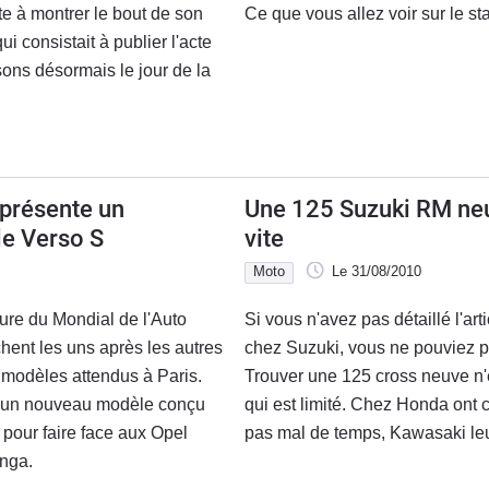
e à montrer le bout de son
Ce que vous allez voir sur le s
ui consistait à publier l'acte
ons désormais le jour de la
 présente un
Une 125 Suzuki RM neuv
e Verso S
vite
Moto
Le 31/08/2010
ture du Mondial de l'Auto
Si vous n'avez pas détaillé l'art
chent les uns après les autres
chez Suzuki, vous ne pouviez 
 modèles attendus à Paris.
Trouver une 125 cross neuve n'e
ur un nouveau modèle conçu
qui est limité. Chez Honda ont 
é pour faire face aux Opel
pas mal de temps, Kawasaki leu
enga.