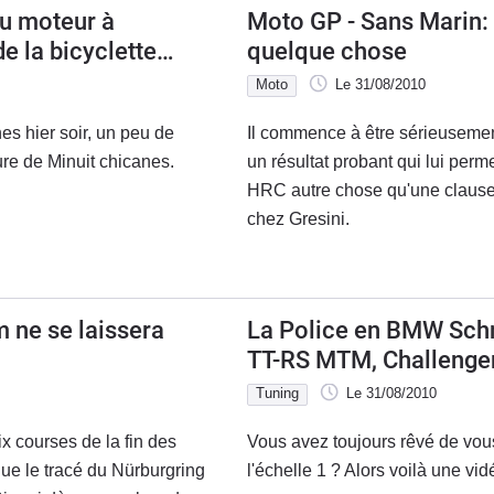
du moteur à
Moto GP - Sans Marin: 
de la bicyclette
quelque chose
Moto
Le 31/08/2010
es hier soir, un peu de
Il commence à être sérieusement
eure de Minuit chicanes.
un résultat probant qui lui perm
HRC autre chose qu'une clause 
chez Gresini.
 ne se laissera
La Police en BMW Schni
TT-RS MTM, Challenge
Qui va l'emporter?
Tuning
Le 31/08/2010
x courses de la fin des
Vous avez toujours rêvé de vou
ue le tracé du Nürburgring
l'échelle 1 ? Alors voilà une vid