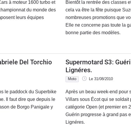
Cars à moteur 1600 turbo et
Bientôt la rentrée des classes e
e championnat du monde des
cela va être la fête puisque Suz
omposent leurs équipes
nombreuses promotions que vous
Elle ne concerne pas toute la 
bonne partie des modèles.
abriele Del Torchio
Supermotard S3: Guérin
Lignéres.
Moto
Le 31/08/2010
dans le paddock du Superbike
Après un beau week-end pour 
e. Il faut dire que depuis le
Villars sous Écot qui se soldai
blason de Borgo Panigale y
catégorie Open (et premier en 
Guérin progresse à grand pas et
Lignéres.