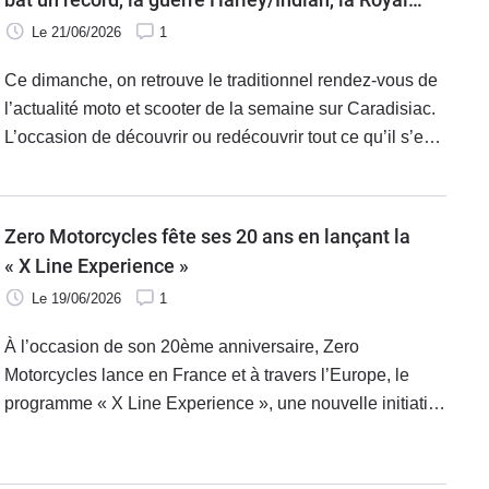
Enfield Bullet 650, une nouvelle moto de cross
Le 21/06/2026
1
Ducati et la Suzuki SV-7GX à l’essai
Ce dimanche, on retrouve le traditionnel rendez-vous de
l’actualité moto et scooter de la semaine sur Caradisiac.
L’occasion de découvrir ou redécouvrir tout ce qu’il s’est
passé ces derniers jours avec un record pour une
sportive chinoise, la guerre Harley-Davidson/Indian, la
nouvelle Royal Enfield Bullet 650, la moto de cross
Zero Motorcycles fête ses 20 ans en lançant la
Ducati Desmo250 MX et la Suzuki SV-7GX à l’essai.
« X Line Experience »
Le 19/06/2026
1
À l’occasion de son 20ème anniversaire, Zero
Motorcycles lance en France et à travers l’Europe, le
programme « X Line Experience », une nouvelle initiative
pensée pour permettre aux pilotes de découvrir les motos
tout-terrain 100 % électriques de la marque dans leur
environnement naturel.