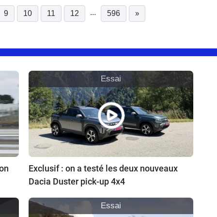
...
9
10
11
12
596
»
urrent)
Essai
ion
Exclusif : on a testé les deux nouveaux
Dacia Duster pick-up 4x4
Essai