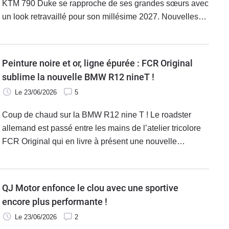
KTM 790 Duke se rapproche de ses grandes sœurs avec
un look retravaillé pour son millésime 2027. Nouvelles
suspensions, freins inédits, boucle arrière revue ou
encore ergonomie revisitée sont au programme pour le
Scalpel 2027.
Peinture noire et or, ligne épurée : FCR Original
sublime la nouvelle BMW R12 nineT !
Le 23/06/2026
5
Coup de chaud sur la BMW R12 nine T ! Le roadster
allemand est passé entre les mains de l’atelier tricolore
FCR Original qui en livre à présent une nouvelle
version : la Classic Heritage. Un modèle mêlant finitions
noir satiné, éléments dorés et références visuelles aux
emblématiques BMW des années passées.
QJ Motor enfonce le clou avec une sportive
encore plus performante !
Le 23/06/2026
2