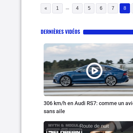
...
«
1
4
5
6
7
8
(c
DERNIÈRES VIDÉOS
306 km/h en Audi RS7: comme un av
sans aile
Route de nuit