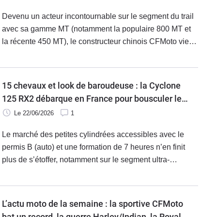
Devenu un acteur incontournable sur le segment du trail
avec sa gamme MT (notamment la populaire 800 MT et
la récente 450 MT), le constructeur chinois CFMoto vient
d’annoncer les détails de la seconde édition de son
grand rendez-vous mondial : le MT Challenge.
15 chevaux et look de baroudeuse : la Cyclone
125 RX2 débarque en France pour bousculer les
trails
Le 22/06/2026
1
Le marché des petites cylindrées accessibles avec le
permis B (auto) et une formation de 7 heures n’en finit
plus de s’étoffer, notamment sur le segment ultra-
tendance du trail. L’importateur marseillais DIP lance
maintenant sur le marché hexagonal la Cyclone 125
RX2, un petit trail 125 cm3.
L’actu moto de la semaine : la sportive CFMoto
bat un record, la guerre Harley/Indian, la Royal