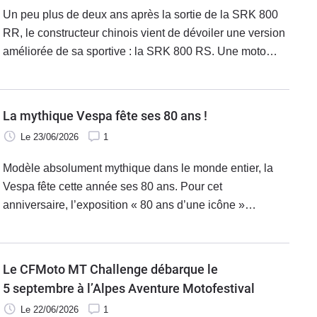
Un peu plus de deux ans après la sortie de la SRK 800
RR, le constructeur chinois vient de dévoiler une version
améliorée de sa sportive : la SRK 800 RS. Une moto
homologuée pour la route qui se rapproche encore un
peu plus du modèle utilisé en championnat du monde
Supersport et reste sous la barre des 10 000 euros.
La mythique Vespa fête ses 80 ans !
Le 23/06/2026
1
Modèle absolument mythique dans le monde entier, la
Vespa fête cette année ses 80 ans. Pour cet
anniversaire, l’exposition « 80 ans d’une icône »
s’installe au Foro Italico de Rome du 25 au 28 juin Sous
le commissariat de Giacomo Bretzel, l’exposition retrace
l’histoire et l’impact culturel mondial de la marque Vespa
Le CFMoto MT Challenge débarque le
à travers des images inédites et des modèles uniques.
5 septembre à l’Alpes Aventure Motofestival
Le 22/06/2026
1