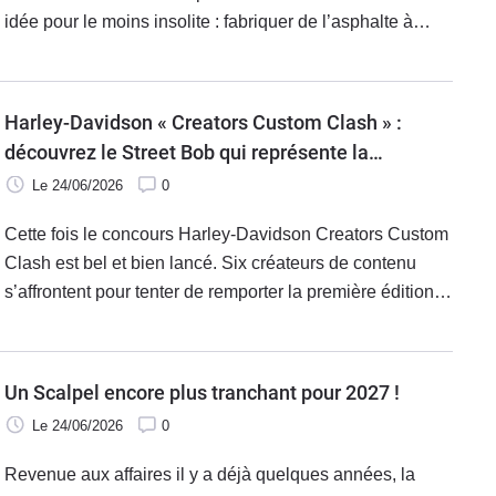
idée pour le moins insolite : fabriquer de l’asphalte à
partir de millions de noyaux d’olives. Une innovation
pour le moins inattendue.
Harley-Davidson « Creators Custom Clash » :
découvrez le Street Bob qui représente la
France
Le 24/06/2026
0
Cette fois le concours Harley-Davidson Creators Custom
Clash est bel et bien lancé. Six créateurs de contenu
s’affrontent pour tenter de remporter la première édition
de ce concours de préparations. Pour la France, Eskyas
et la concession montpelliéraine Macadam Moto ont
misé sur le Street Bob.
Un Scalpel encore plus tranchant pour 2027 !
Le 24/06/2026
0
Revenue aux affaires il y a déjà quelques années, la