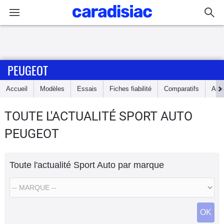
Connexion / Inscription
PEUGEOT
Accueil
Accueil
Modèles
Essais
Fiches fiabilité
Comparatifs
Avi
Actu
TOUTE L'ACTUALITÉ SPORT AUTO
Essais
PEUGEOT
Guide
d'achat
Toute l'actualité Sport Auto par marque
Electriques
Utilitaires
OK