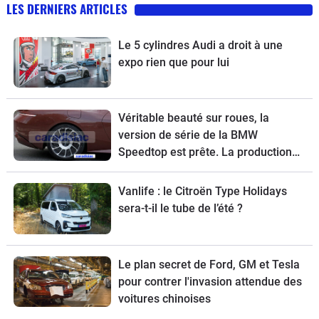
LES DERNIERS ARTICLES
Le 5 cylindres Audi a droit à une
expo rien que pour lui
Véritable beauté sur roues, la
version de série de la BMW
Speedtop est prête. La production
de ce break de chasse sera limitée à
70 exemplaires.
Vanlife : le Citroën Type Holidays
sera-t-il le tube de l’été ?
Le plan secret de Ford, GM et Tesla
pour contrer l'invasion attendue des
voitures chinoises