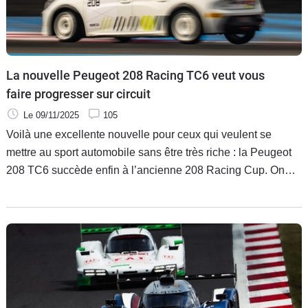
La nouvelle Peugeot 208 Racing TC6 veut vous
faire progresser sur circuit
Le 09/11/2025
105
Voilà une excellente nouvelle pour ceux qui veulent se
mettre au sport automobile sans être très riche : la Peugeot
208 TC6 succède enfin à l’ancienne 208 Racing Cup. On
devrait vite la retrouver dans les championnats les plus
abordables, ceux qui visent des amateurs désireux de
progresser en pilotage sur la piste et connaître le grand
frisson de la course.