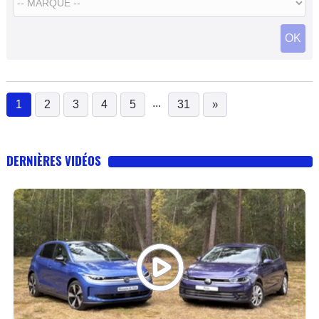
OK
...
1
2
3
4
5
31
»
(current)
DERNIÈRES VIDÉOS