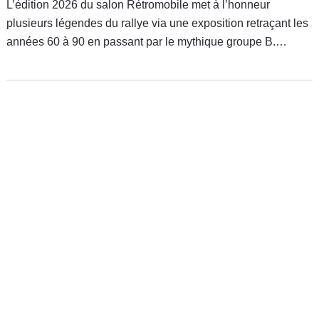
L’édition 2026 du salon Rétromobile met à l’honneur
plusieurs légendes du rallye via une exposition retraçant les
années 60 à 90 en passant par le mythique groupe B.
L’occasion d’admirer un florilège d’autos qui ont marqué les
esprits.