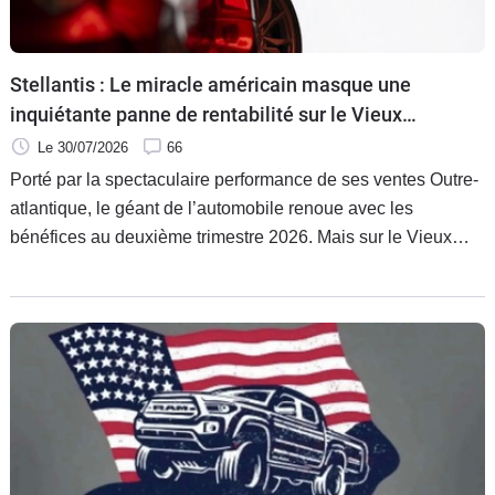
Flottes
Auto
Stellantis : Le miracle américain masque une
Services
inquiétante panne de rentabilité sur le Vieux
Continent
Le 30/07/2026
66
Forum
Porté par la spectaculaire performance de ses ventes Outre-
atlantique, le géant de l’automobile renoue avec les
Moto
bénéfices au deuxième trimestre 2026. Mais sur le Vieux
Continent, seule région du monde où le groupe perd de
Marques
l’argent, la cure d’austérité se profile à grands pas.