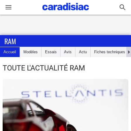
Connexion / Inscription
RAM
Accueil
Accueil
Modèles
Essais
Avis
Actu
Fiches techniques
Actu
TOUTE L'ACTUALITÉ RAM
Essais
Guide
d'achat
Electriques
Utilitaires