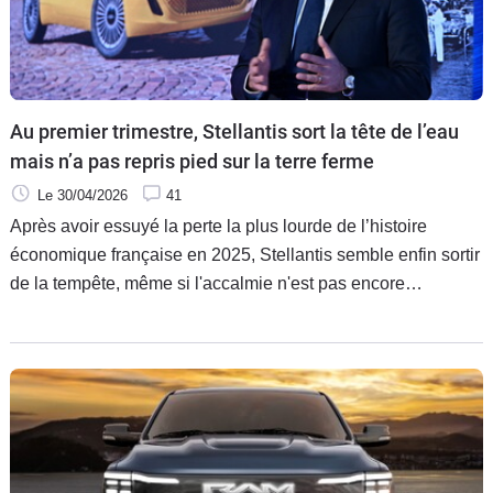
Au premier trimestre, Stellantis sort la tête de l’eau
mais n’a pas repris pied sur la terre ferme
Le 30/04/2026
41
Après avoir essuyé la perte la plus lourde de l’histoire
économique française en 2025, Stellantis semble enfin sortir
de la tempête, même si l'accalmie n'est pas encore
définitive. Entre un chèque surprise de 400 millions de
dollars tombé du ciel américain, le retour pragmatique aux
moteurs thermiques, le retour en grâce de Jeep et Ram et le
projet d’ouvrir les usines françaises aux constructeurs
chinois, Antonio Filosa abat ses premières cartes pour
redresser le géant