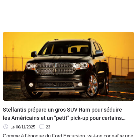
Stellantis prépare un gros SUV Ram pour séduire
les Américains et un "petit" pick-up pour certains
Européens
Le 06/11/2025
23
Comme à l’époque du Ford Excursion, va-t-on connaître une