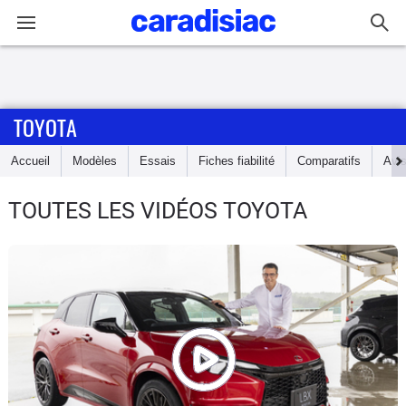
Connexion / Inscription
TOYOTA
Accueil
Accueil
Modèles
Essais
Fiches fiabilité
Comparatifs
Avi
Actu
TOUTES LES VIDÉOS TOYOTA
Essais
Guide
d'achat
Electriques
Utilitaires