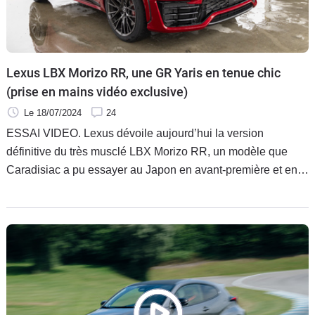
Flottes
Auto
Services
Lexus LBX Morizo RR, une GR Yaris en tenue chic
(prise en mains vidéo exclusive)
Forum
Le 18/07/2024
24
ESSAI VIDEO. Lexus dévoile aujourd’hui la version
Moto
définitive du très musclé LBX Morizo RR, un modèle que
Caradisiac a pu essayer au Japon en avant-première et en
Marques
exclusivité pour un média francophone.