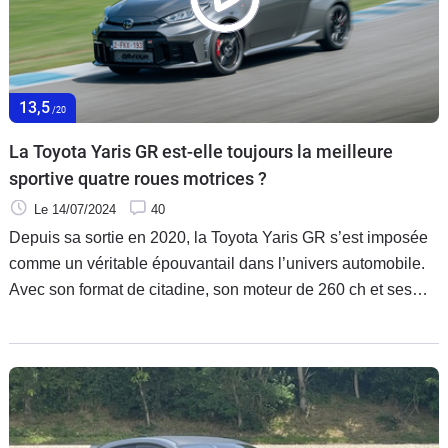
13,5
/20
La Toyota Yaris GR est-elle toujours la meilleure
sportive quatre roues motrices ?
Le 14/07/2024
40
Depuis sa sortie en 2020, la Toyota Yaris GR s’est imposée
comme un véritable épouvantail dans l’univers automobile.
Avec son format de citadine, son moteur de 260 ch et ses
quatre roues motrices, elle a réussi à devenir l’une des
sportives préférées des aficionados. Pour 2024, celle-ci
profite de quelques nouveautés. Mais peut-elle réellement
encore s’améliorer ?