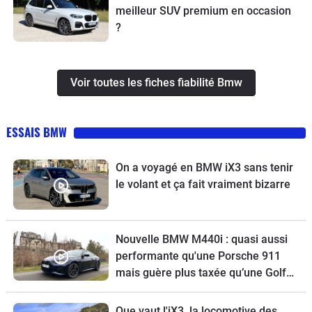
meilleur SUV premium en occasion
?
Voir toutes les fiches fiabilité Bmw
ESSAIS BMW
On a voyagé en BMW iX3 sans tenir
le volant et ça fait vraiment bizarre
Nouvelle BMW M440i : quasi aussi
performante qu'une Porsche 911
mais guère plus taxée qu’une Golf
GTI
Que vaut l'iX3, la locomotive des