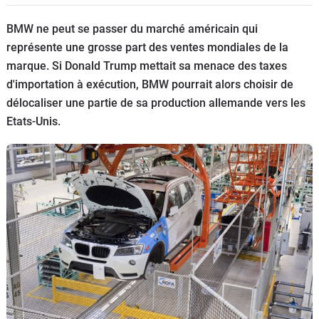
Flottes
BMW ne peut se passer du marché américain qui
Auto
représente une grosse part des ventes mondiales de la
marque. Si Donald Trump mettait sa menace des taxes
Services
d'importation à exécution, BMW pourrait alors choisir de
délocaliser une partie de sa production allemande vers les
Forum
Etats-Unis.
Moto
Marques