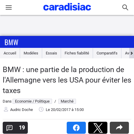
Connexion / Inscription
BMW
Accueil
Accueil
Modèles
Essais
Fiches fiabilité
Comparatifs
Avis
Actu
BMW : une partie de la production de
Essais
l'Allemagne vers les USA pour éviter les
Guide
taxes
d'achat
Dans
Economie / Politique
/
Marché
Electriques
Audric Doche
Le 20/02/2017
à 15:00
Utilitaires
19