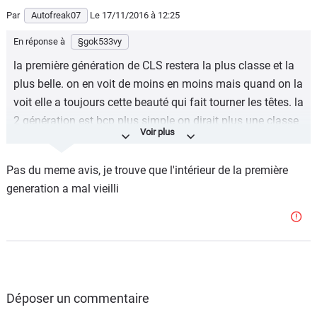
Par
Autofreak07
Le 17/11/2016
à 12:25
En réponse à
§gok533vy
la première génération de CLS restera la plus classe et la
plus belle. on en voit de moins en moins mais quand on la
voit elle a toujours cette beauté qui fait tourner les têtes. la
2 génération est bcp plus simple on dirait plus une classe
s rallonger la coupe n est pas aussi franche que la 1
génération. le dessin intérieur est bcp plus jolie que la 2
Pas du meme avis, je trouve que l'intérieur de la première
génération. ..
generation a mal vieilli
Déposer un commentaire