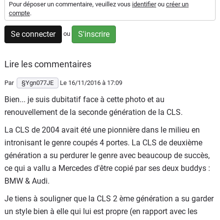
Pour déposer un commentaire, veuillez vous
identifier
ou
créer un
Flottes
compte
.
Auto
Se connecter
S'inscrire
ou
Services
Lire les commentaires
Forum
Par
§Ygn077JE
Le 16/11/2016
à 17:09
Moto
Bien... je suis dubitatif face à cette photo et au
renouvellement de la seconde génération de la CLS.
Marques
La CLS de 2004 avait été une pionnière dans le milieu en
intronisant le genre coupés 4 portes. La CLS de deuxième
génération a su perdurer le genre avec beaucoup de succès,
ce qui a vallu a Mercedes d'être copié par ses deux buddys :
BMW & Audi.
Je tiens à souligner que la CLS 2 ème génération a su garder
un style bien à elle qui lui est propre (en rapport avec les