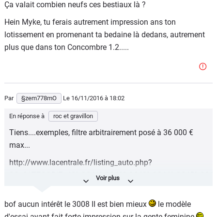
Ça valait combien neufs ces bestiaux là ?
Hein Myke, tu ferais autrement impression ans ton
lotissement en promenant ta bedaine là dedans, autrement
plus que dans ton Concombre 1.2.....
Par
§zem778mO
Le 16/11/2016
à 18:02
En réponse à
roc et gravillon
Tiens....exemples, filtre arbitrairement posé à 36 000 €
max...
http://www.lacentrale.fr/listing_auto.php?
SS_CATEGORIE=40%2C41%2C42%2C43%2C44%2C45%2C46%
Ça valait combien neufs ces bestiaux là ?
bof aucun intérêt le 3008 II est bien mieux
le modèle
Hein Myke, tu ferais autrement impression ans ton
d'essai ayant fait forte impression sur la gente feminine