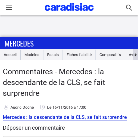
Connexion / Inscription
MERCEDES
Accueil
Accueil
Modèles
Essais
Fiches fiabilité
Comparatifs
Avis
Actu
Commentaires - Mercedes : la
Essais
descendante de la CLS, se fait
Guide
surprendre
d'achat
Audric Doche
Le 16/11/2016
à 17:00
Electriques
Mercedes : la descendante de la CLS, se fait surprendre
Déposer un commentaire
Utilitaires