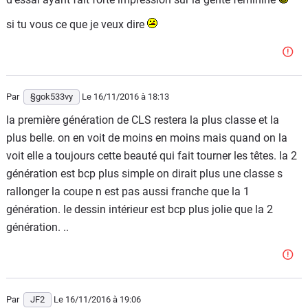
lotissement en promenant ta bedaine là dedans,
si tu vous ce que je veux dire
autrement plus que dans ton Concombre 1.2.....
Par
§gok533vy
Le 16/11/2016
à 18:13
la première génération de CLS restera la plus classe et la
plus belle. on en voit de moins en moins mais quand on la
voit elle a toujours cette beauté qui fait tourner les têtes. la 2
génération est bcp plus simple on dirait plus une classe s
rallonger la coupe n est pas aussi franche que la 1
génération. le dessin intérieur est bcp plus jolie que la 2
génération. ..
Par
JF2
Le 16/11/2016
à 19:06