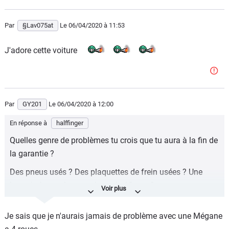
La fiabilité n'est plus un probléme pour Renault, mais leurs
Par
§Lav075at
Le 06/04/2020
à 11:53
conneries aux début des années 2000 et passagères ( 1.2
TCE, Espace 5 ) ainsi que leur insignifiante garantie de 2
J'adore cette voiture
ans, les limiterons encore un moment, FIAT l'a compris ...
Par
GY201
Le 06/04/2020
à 12:00
En réponse à
halffinger
Quelles genre de problèmes tu crois que tu aura à la fin de
la garantie ?
Des pneus usés ? Des plaquettes de frein usées ? Une
batterie à remplacer au bout de 10 ans ?
Je sais que je n'aurais jamais de problème avec une Mégane