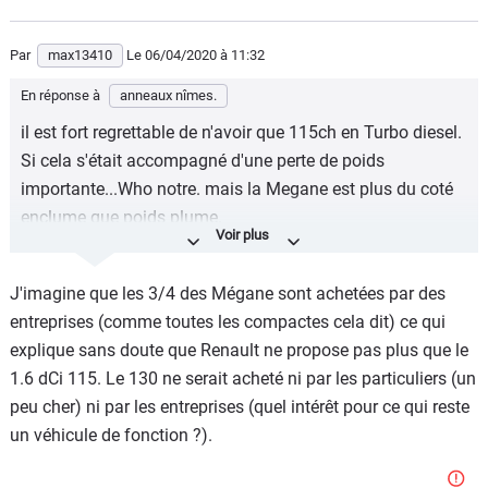
Par
max13410
Le 06/04/2020
à 11:32
En réponse à
anneaux nîmes.
il est fort regrettable de n'avoir que 115ch en Turbo diesel.
Si cela s'était accompagné d'une perte de poids
importante...Who notre. mais la Megane est plus du coté
enclume que poids plume.
Le 1.7 blueDci en 130ch eut été une bonne affaire.
J'imagine que les 3/4 des Mégane sont achetées par des
Reste à voir ce que donnera les versions hybrides.
entreprises (comme toutes les compactes cela dit) ce qui
explique sans doute que Renault ne propose pas plus que le
1.6 dCi 115. Le 130 ne serait acheté ni par les particuliers (un
peu cher) ni par les entreprises (quel intérêt pour ce qui reste
un véhicule de fonction ?).