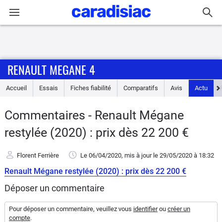
Connexion / Inscription
RENAULT MEGANE 4
Accueil
Accueil
Essais
Fiches fiabilité
Comparatifs
Avis
Actu
Actu
Commentaires - Renault Mégane
Essais
restylée (2020) : prix dès 22 200 €
Guide
Florent Ferrière
Le 06/04/2020
, mis à jour
le 29/05/2020
à 18:32
d'achat
Renault Mégane restylée (2020) : prix dès 22 200 €
Electriques
Déposer un commentaire
Utilitaires
Pour déposer un commentaire, veuillez vous
identifier
ou
créer un
compte
.