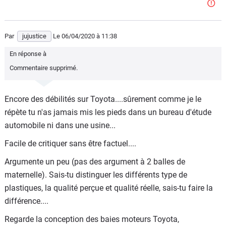
j'ai perdu d'euros.
Si j'achète une voiture 50 000 et que je perd 40% ma perte
est de 20 000.
Par
jujustice
Le 06/04/2020
à 11:38
Si j'achète ma voiture 30 000 et que je perd 60% alors ma
En réponse à
perte est de 18 000.
Commentaire supprimé.
Qui au final est gagnant?
Encore des débilités sur Toyota....sûrement comme je le
Mais il est vrai que beaucoup ici ne sont pas les payeurs.
répète tu n'as jamais mis les pieds dans un bureau d'étude
Ils professent l'achat de "premium" parce que soit disant
automobile ni dans une usine...
ça décote pas....mais il ne faut pas se leurrer. Ce n'est pas
ce qu'ils ont.
Facile de critiquer sans être factuel....
Argumente un peu (pas des argument à 2 balles de
maternelle). Sais-tu distinguer les différents type de
plastiques, la qualité perçue et qualité réelle, sais-tu faire la
différence....
Regarde la conception des baies moteurs Toyota,