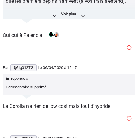
que les premiers pépins n'arrivent (à vos frais s'entend).
C'est une auto jolie, avec des atouts indéniables, et
fabriquée en France je crois ?
Oui oui à Palencia
Par
§Gig012TG
Le 06/04/2020
à 12:47
En réponse à
Commentaire supprimé.
La Corolla n'a rien de low cost mais tout d'hybride.