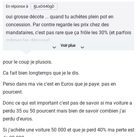
En réponse à
§LeD640gD
oui grosse décote ... quand tu achètes plein pot en
concession. Par contre regarde les prix chez des
mandataires, c'est pas rare que ça frôle les 30% (et parfois
mêmes les dépasse).
Autrement dit tu achètes la voiture au prix déjà décoté et
donc tu peux rouler deux ou trois ans en limitant au
pour le coup je plusois.
maximum la perte financière (tu perdras peut-être 5 à 6 k€
Ca fait bien longtemps que je le dis.
max, mais sans doute pas davantage).
Perso dans ma vie c'est en Euros que je paye. pas en
Quand tu fais gaffe à ton argent, ce qui compte, au final,
pourcent.
c'est pas décote, c'est combien tu perds de roros au final.
Et bien souvent, pour ne pas dire presque toujours, les
Donc ce qui est important c'est pas de savoir si ma voiture a
voitures premium se révèlent être des mauvais plans
perdu 35 ou 50 pourcent mais bien de savoir combien j'ai
financiers contrairement à ce que pensent les proprios et
perdu d'euros.
les citadines essence, les meilleurs
Si j'achète une voiture 50 000 et que je perd 40% ma perte est