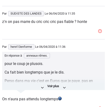
Par
SUDISTE DES LANDES
Le 06/04/2020
à 11:35
z'n on pas marre du cric cric cric pas fiable ? honte
Par
henri13enforme
Le 06/04/2020
à 11:36
En réponse à
anneaux nîmes.
pour le coup je plusois.
Ca fait bien longtemps que je le dis.
Perso dans ma vie c'est en Euros que je paye. pas en
pourcent.
Donc ce qui est important c'est pas de savoir si ma voiture
On n'aura pas attendu longtemps
a perdu 35 ou 50 pourcent mais bien de savoir combien