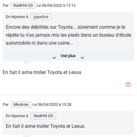
Par
Nadir94 Q5
Le 06/04/2020
à 13:12
En réponse à
jujustice
Encore des débilités sur Toyota....sûrement comme je le
répète tu n'as jamais mis les pieds dans un bureau d'étude
automobile ni dans une usine...
Facile de critiquer sans être factuel....
Argumente un peu (pas des argument à 2 balles de
En fait il aime troller Toyota et Lexus
maternelle). Sais-tu distinguer les différents type de
plastiques, la qualité perçue et qualité réelle, sais-tu faire
la différence....
Regarde la conception des baies moteurs Toyota,
Par
Meukow
Le 06/04/2020
à 13:28
l’accessibilité vs Renault.....
En réponse à
Nadir94 Q5
Enfin à quoi bon, tu ne feras que copier/coller ta haine de
En fait il aime troller Toyota et Lexus
Toyota dans tous les commentaires... pathétique