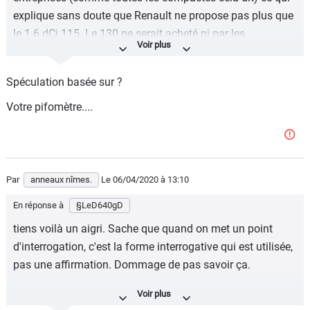
explique sans doute que Renault ne propose pas plus que
le 1.6 dCi 115. Le 130 ne serait acheté ni par les
particuliers (un peu cher) ni par les entreprises (quel
intérêt pour ce qui reste un véhicule de fonction ?).
Spéculation basée sur ?
Votre pifomètre....
Par
anneaux nîmes.
Le 06/04/2020
à 13:10
En réponse à
§LeD640gD
tiens voilà un aigri. Sache que quand on met un point
d'interrogation, c'est la forme interrogative qui est utilisée,
pas une affirmation. Dommage de pas savoir ça.
En fait tu interviens juste pour mordre (bien vu l'avatar).
Tu sers pas à grand chose d'autre.