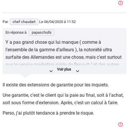
Par
chef chaudart
Le 06/04/2020
à 11:52
En réponse à
papaschulls
Y a pas grand chose qui lui manque ( comme à
l'ensemble de la gamme d’ailleurs ), la notoriété ultra
surfaite des Allemandes est une chose, mais c'est surtout
que le service marketing rigide de Renault ( et des autres
aussi.... ) n'a toujours pas compris la manière dont le
groupe KIA et assimilé, on réussi à performer en Europe en
Il existe des extensions de garantie pour les inquiets.
si peu de temps, LA GARANTIE !
Une garantie, c'est le client qui la paie au final, soit à l'achat,
Quoi de plus rassurant et confortable de savoir que dans
soit sous forme d'extension. Après, c'est un calcul à faire.
5 ou 7 ans, un turbo qui lâche, un injecteur qui déconne,
etc sera pris en garantie sans discuter, sans êtes pris en
Perso, j'ai plutôt tendance à prendre le risque.
otage par une procédure longue de réclamation, courriers,
prise en charge incertaine .