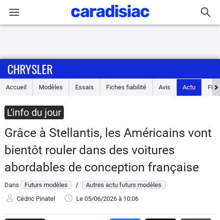
Connexion / Inscription
CHRYSLER
Accueil
Accueil
Modèles
Essais
Fiches fiabilité
Avis
Actu
Fich
Actu
L'info du jour
Essais
Grâce à Stellantis, les Américains vont
Guide
bientôt rouler dans des voitures
d'achat
abordables de conception française
Electriques
Dans
Futurs modèles
/
Autres actu futurs modèles
Cédric Pinatel
Le 05/06/2026
à 10:06
Utilitaires