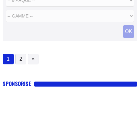
OK
1
2
»
(current)
SPONSORISE