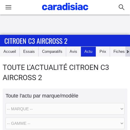
Connexion / Inscription
CITROEN C3 AIRCROSS 2
Accueil
Accueil
Essais
Comparatifs
Avis
Actu
Prix
Fiches te
Actu
TOUTE L'ACTUALITÉ CITROEN C3
Essais
AIRCROSS 2
Guide
d'achat
Toute l'actu par marque/modèle
Electriques
Utilitaires