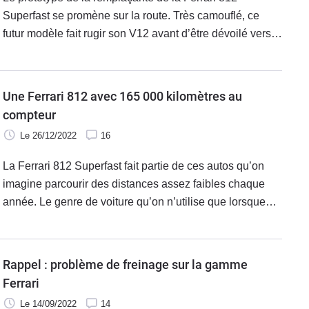
Superfast se promène sur la route. Très camouflé, ce
futur modèle fait rugir son V12 avant d’être dévoilé vers
la fin de l’année. Une motorisation V12 atmosphérique
qui pourrait bien connaître des modifications…
Une Ferrari 812 avec 165 000 kilomètres au
compteur
Le 26/12/2022
16
La Ferrari 812 Superfast fait partie de ces autos qu’on
imagine parcourir des distances assez faibles chaque
année. Le genre de voiture qu’on n’utilise que lorsque
les conditions sont bonnes et qui passe le plus clair de
son temps dans un garage à la température contrôlée.
Rappel : problème de freinage sur la gamme
Ferrari
Le 14/09/2022
14