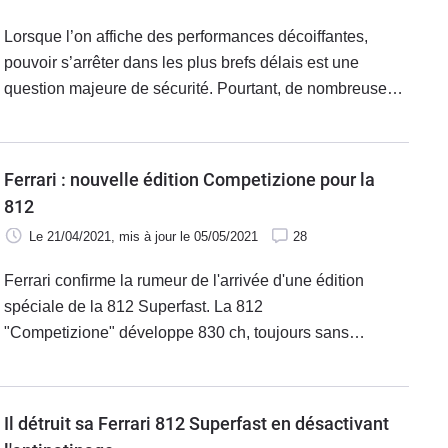
Lorsque l’on affiche des performances décoiffantes,
pouvoir s’arrêter dans les plus brefs délais est une
question majeure de sécurité. Pourtant, de nombreuses
Ferrai n’en sont pas capables.
Ferrari : nouvelle édition Competizione pour la
812
Le 21/04/2021
, mis à jour
le 05/05/2021
28
Ferrari confirme la rumeur de l'arrivée d'une édition
spéciale de la 812 Superfast. La 812
"Competizione" développe 830 ch, toujours sans
suralimentation ni aide électrique. Voici par ailleurs sa
version découvrable Competizione A.
Il détruit sa Ferrari 812 Superfast en désactivant