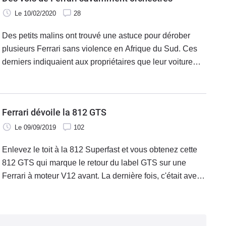
Le 10/02/2020
28
Des petits malins ont trouvé une astuce pour dérober
plusieurs Ferrari sans violence en Afrique du Sud. Ces
derniers indiquaient aux propriétaires que leur voiture
devait faire l'objet d'un rappel en atelier avant de
récupérer le véhicule avec un camion plateau.
Ferrari dévoile la 812 GTS
Le 09/09/2019
102
Enlevez le toit à la 812 Superfast et vous obtenez cette
812 GTS qui marque le retour du label GTS sur une
Ferrari à moteur V12 avant. La dernière fois, c'était avec
la Daytona GTS. Mais cette fois, il faudra compter avec
800 ch, cheveux au vent.