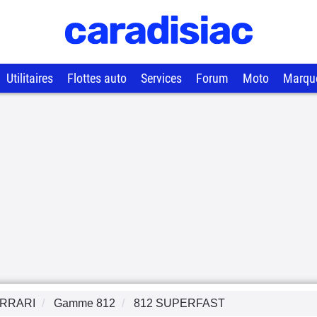
Utilitaires
Flottes auto
Services
Forum
Moto
Marqu
RRARI
Gamme
812
812 SUPERFAST