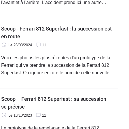
l'avant et à l'arrière. L'accident prend ici une autre
dimension avec une McLaren, deux Ferrari et une
Bentley.
Scoop - Ferrari 812 Superfast : la succession est
en route
Le 23/03/2024
11
Voici les photos les plus récentes d'un prototype de la
Ferrari qui va prendre la succession de la Ferrari 812
Superfast. On ignore encore le nom de cette nouvelle
Ferrari, mais il est sûr qu’elle disposera d’un moteur V12
de grande puissance.
Scoop – Ferrari 812 Superfast : sa succession
se précise
Le 13/10/2023
11
Le prototype de la remplaçante de la Ferrari 812