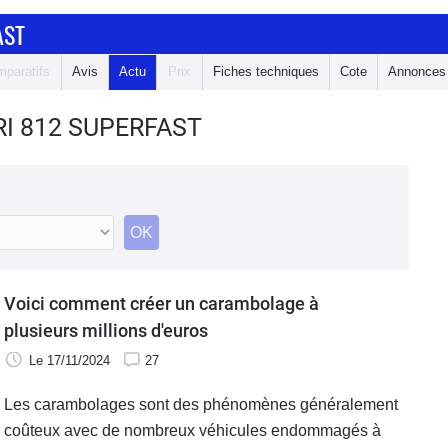
AST
paratifs
Avis
Actu
Prix
Fiches techniques
Cote
Annonces
RI 812 SUPERFAST
OK
Voici comment créer un carambolage à
plusieurs millions d'euros
Le 17/11/2024
27
Les carambolages sont des phénomènes généralement
coûteux avec de nombreux véhicules endommagés à