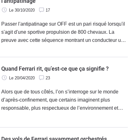
l'antipatinage
Le 30/10/2020
17
Passer l'antipatinage sur OFF est un pari risqué lorsqu'il
s'agit d'une sportive propulsion de 800 chevaux. La
preuve avec cette séquence montrant un conducteur un
peu trop enthousiaste en ville à Londres au volant de sa
Ferrari 812 Superfast.
Quand Ferrari rit, qu’est-ce que ça signifie ?
Le 20/04/2020
23
Alors que de tous côtés, l’on s’interroge sur le monde
d’après-confinement, que certains imaginent plus
responsable, plus respectueux de l’environnement et
plus tourné vers l’essentiel, Ferrari livre son bulletin de
santé. Et la marque de luxe ne s’est jamais aussi bien
portée.
Des vols de Ferrari savamment orchestrés