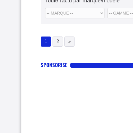
Toute l'actu par marque/modèle
1
2
»
(current)
SPONSORISE