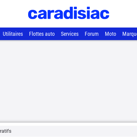
Utilitaires
Flottes auto
Services
Forum
Moto
Marqu
atifs