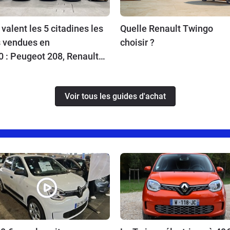
valent les 5 citadines les
Quelle Renault Twingo
s vendues en
choisir ?
 : Peugeot 208, Renault
, Citroën C3, Dacia
dero, Renault Twingo -
Voir tous les guides d'achat
n de l'auto Caradisiac