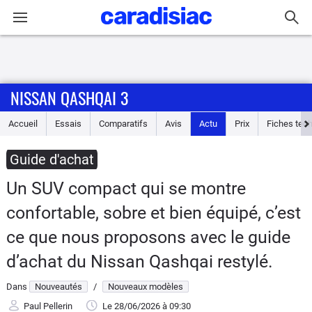
Connexion / Inscription
NISSAN QASHQAI 3
Accueil
Accueil
Essais
Comparatifs
Avis
Actu
Prix
Fiches tec
Actu
Guide d'achat
Essais
Un SUV compact qui se montre
Guide
confortable, sobre et bien équipé, c’est
d'achat
ce que nous proposons avec le guide
Electriques
d’achat du Nissan Qashqai restylé.
Dans
Nouveautés
/
Nouveaux modèles
Utilitaires
Paul Pellerin
Le 28/06/2026
à 09:30