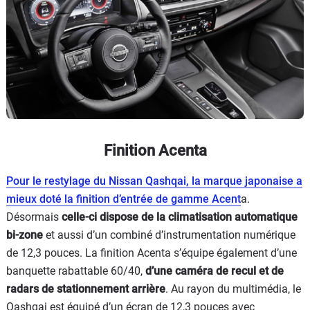
Finition Acenta
Pour le restylage du Nissan Qashqai, la marque japonaise a
mieux doté la finition d’entrée de gamme Acent
a.
Désormais
celle-ci dispose de la climatisation automatique
bi-zone
et aussi d’un combiné d’instrumentation numérique
de 12,3 pouces. La finition Acenta s’équipe également d’une
banquette rabattable 60/40,
d’une caméra de recul et de
radars de stationnement arrière
. Au rayon du multimédia, le
Qashqai est équipé d’un écran de 12,3 pouces avec