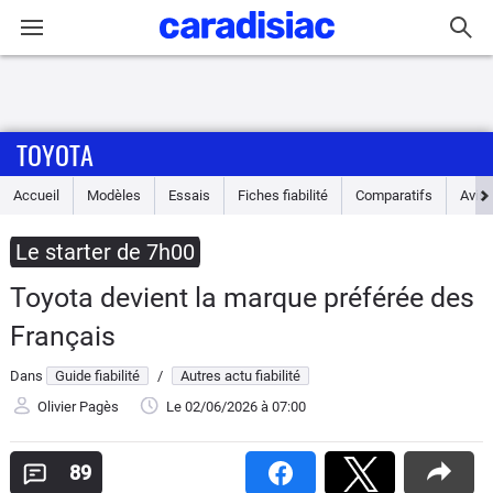
Connexion / Inscription
TOYOTA
Accueil
Accueil
Modèles
Essais
Fiches fiabilité
Comparatifs
Avis
Actu
Le starter de 7h00
Essais
Toyota devient la marque préférée des
Guide
Français
d'achat
Dans
Guide fiabilité
/
Autres actu fiabilité
Electriques
Olivier Pagès
Le 02/06/2026
à 07:00
Utilitaires
89