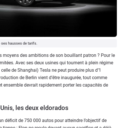
é ses hausses de tarifs.
es moyens des ambitions de son bouillant patron ? Pour le
mitées. Avec ses deux usines qui tournent à plein régime
et celle de Shanghai) Tesla ne peut produire plus d’1
production de Berlin vient d’être inaugurée, tout comme
cet ensemble devrait rapidement porter les capacités de
-Unis, les deux eldorados
un déficit de 750 000 autos pour atteindre l’objectif de
e tienne : Elon ne recule devant aucun sacrifice et a déjà