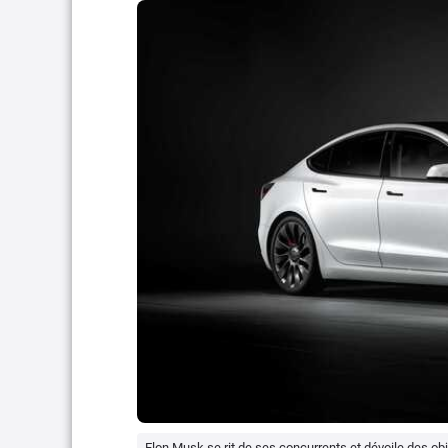
Elon Musk se rit de ses concurrents et dévoile des ob