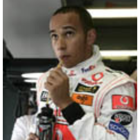
Flottes
Auto
Services
Forum
Moto
Marques