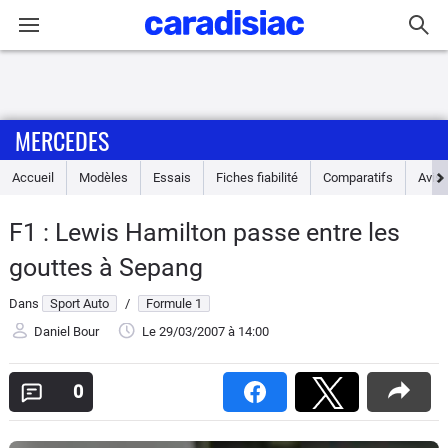
Connexion / Inscription
MERCEDES
Accueil
Accueil
Modèles
Essais
Fiches fiabilité
Comparatifs
Avis
Actu
F1 : Lewis Hamilton passe entre les
Essais
gouttes à Sepang
Guide
Dans
Sport Auto
/
Formule 1
d'achat
Daniel Bour
Le 29/03/2007
à 14:00
Electriques
0
Utilitaires