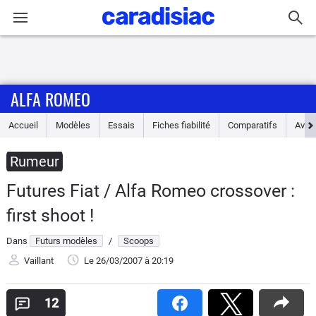
Connexion / Inscription
ALFA ROMEO
Accueil
Accueil
Modèles
Essais
Fiches fiabilité
Comparatifs
Avis
Actu
Rumeur
Essais
Futures Fiat / Alfa Romeo crossover :
Guide
first shoot !
d'achat
Dans
Futurs modèles
/
Scoops
Electriques
Vaillant
Le 26/03/2007
à 20:19
Utilitaires
12