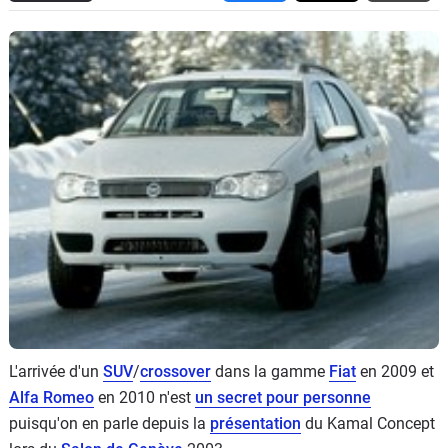
Flottes
Auto
Services
Forum
Moto
Marques
L'arrivée d'un
SUV
/
crossover
dans la gamme
Fiat
en 2009 et
Alfa Romeo
en 2010 n'est
un secret pour personne
puisqu'on en parle depuis la
présentation
du Kamal Concept