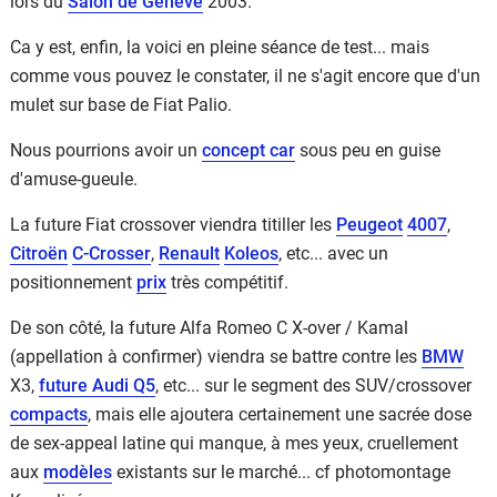
lors du
Salon de Genève
2003.
Ca y est, enfin, la voici en pleine séance de test... mais
comme vous pouvez le constater, il ne s'agit encore que d'un
mulet sur base de Fiat Palio.
Nous pourrions avoir un
concept car
sous peu en guise
d'amuse-gueule.
La future Fiat crossover viendra titiller les
Peugeot
4007
,
Citroën
C-Crosser
,
Renault
Koleos
, etc... avec un
positionnement
prix
très compétitif.
De son côté, la future Alfa Romeo C X-over / Kamal
(appellation à confirmer) viendra se battre contre les
BMW
X3,
future Audi Q5
, etc... sur le segment des SUV/crossover
compacts
, mais elle ajoutera certainement une sacrée dose
de sex-appeal latine qui manque, à mes yeux, cruellement
aux
modèles
existants sur le marché... cf photomontage