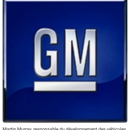
Flottes
Auto
Services
Forum
Moto
Marques
Martin Murray, responsable du développement des véhicules