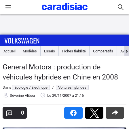
Connexion / Inscription
VOLKSWAGEN
Accueil
Accueil
Modèles
Essais
Fiches fiabilité
Comparatifs
Avis
Actu
General Motors : production de
Essais
véhicules hybrides en Chine en 2008
Guide
Dans
Ecologie / Electrique
/
Voitures hybrides
d'achat
Séverine Alibeu
Le 29/11/2007
à 21:16
Electriques
0
Utilitaires