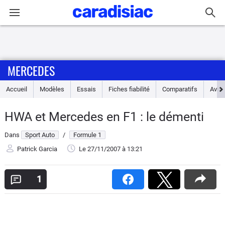
Connexion / Inscription
MERCEDES
Accueil
Accueil
Modèles
Essais
Fiches fiabilité
Comparatifs
Avis
Actu
HWA et Mercedes en F1 : le démenti
Essais
Dans
Sport Auto
/
Formule 1
Guide
Patrick Garcia
Le 27/11/2007
à 13:21
d'achat
1
Electriques
Utilitaires