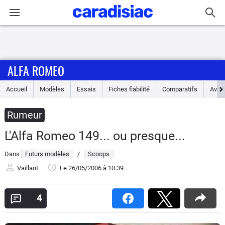
Connexion / Inscription
ALFA ROMEO
Accueil
Accueil
Modèles
Essais
Fiches fiabilité
Comparatifs
Avis
Actu
Rumeur
Essais
L'Alfa Romeo 149... ou presque...
Guide
Dans
Futurs modèles
/
Scoops
d'achat
Vaillant
Le 26/05/2006
à 10:39
Electriques
4
Utilitaires