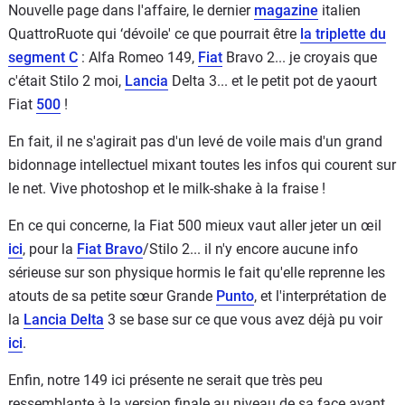
Nouvelle page dans l'affaire, le dernier
magazine
italien
QuattroRuote qui ‘dévoile' ce que pourrait être
la triplette du
segment C
: Alfa Romeo 149,
Fiat
Bravo 2... je croyais que
c'était Stilo 2 moi,
Lancia
Delta 3... et le petit pot de yaourt
Fiat
500
!
En fait, il ne s'agirait pas d'un levé de voile mais d'un grand
bidonnage intellectuel mixant toutes les infos qui courent sur
le net. Vive photoshop et le milk-shake à la fraise !
En ce qui concerne, la Fiat 500 mieux vaut aller jeter un œil
ici
, pour la
Fiat Bravo
/Stilo 2... il n'y encore aucune info
sérieuse sur son physique hormis le fait qu'elle reprenne les
atouts de sa petite sœur Grande
Punto
, et l'interprétation de
la
Lancia Delta
3 se base sur ce que vous avez déjà pu voir
ici
.
Enfin, notre 149 ici présente ne serait que très peu
ressemblante à la version finale au niveau de sa face avant