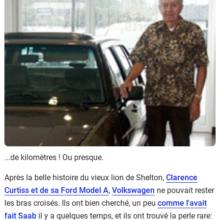
Flottes
Auto
Services
Forum
Moto
Marques
...de kilomètres ! Ou presque.
Après la belle histoire du vieux lion de Shelton,
Clarence
Curtiss et de sa Ford Model A
,
Volkswagen
ne pouvait rester
les bras croisés. Ils ont bien cherché, un peu
comme l'avait
fait Saab
il y a quelques temps, et ils ont trouvé la perle rare: