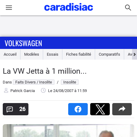
Connexion / Inscription
VOLKSWAGEN
Accueil
Accueil
Modèles
Essais
Fiches fiabilité
Comparatifs
Avis
Actu
La VW Jetta à 1 million...
Essais
Dans
Faits Divers / Insolite
/
Insolite
Guide
Patrick Garcia
Le 24/08/2007
à 11:59
d'achat
26
Electriques
Utilitaires