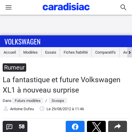
Connexion / Inscription
VOLKSWAGEN
Accueil
Accueil
Modèles
Essais
Fiches fiabilité
Comparatifs
Avis
Actu
Rumeur
Essais
La fantastique et future Volkswagen
Guide
XL1 à nouveau surprise
d'achat
Dans
Futurs modèles
/
Scoops
Electriques
Antoine Dufeu
Le 29/08/2012
à 11:46
Utilitaires
58