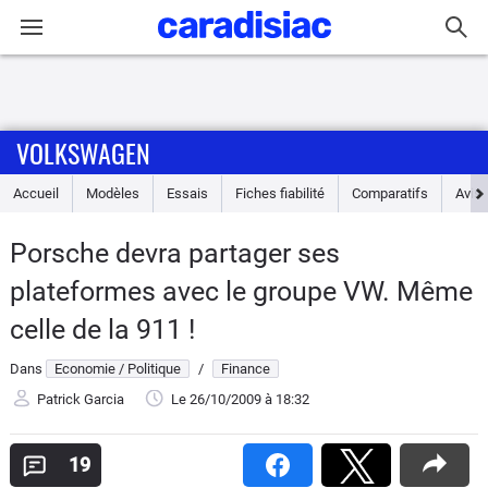
Connexion / Inscription
VOLKSWAGEN
Accueil
Accueil
Modèles
Essais
Fiches fiabilité
Comparatifs
Avis
Actu
Porsche devra partager ses
Essais
plateformes avec le groupe VW. Même
Guide
celle de la 911 !
d'achat
Dans
Economie / Politique
/
Finance
Electriques
Patrick Garcia
Le 26/10/2009
à 18:32
Utilitaires
19