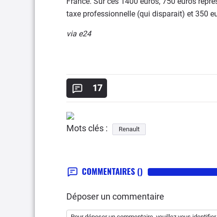
France. Sur ces 1400 euros, 750 euros repré
taxe professionnelle (qui disparait) et 350 eu
via e24
17
Mots clés :
Renault
COMMENTAIRES
()
Déposer un commentaire
Pour déposer un commentaire, veuillez vous
identifier