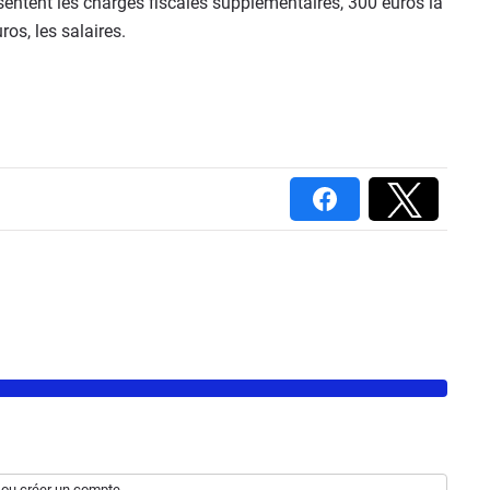
sentent les charges fiscales supplémentaires, 300 euros la
ros, les salaires.
ou
créer un compte
.