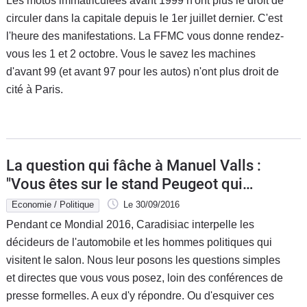
Les motos immatriculées avant 1999 n'ont plus le droit de
circuler dans la capitale depuis le 1er juillet dernier. C'est
l'heure des manifestations. La FFMC vous donne rendez-
vous les 1 et 2 octobre. Vous le savez les machines
d'avant 99 (et avant 97 pour les autos) n'ont plus droit de
cité à Paris.
La question qui fâche à Manuel Valls :
"Vous êtes sur le stand Peugeot qui
produit de très bons monospaces à
Economie / Politique
Le 30/09/2016
portes coulissantes. Mais le PS a
Pendant ce Mondial 2016, Caradisiac interpelle les
préféré acheter un Volkswagen Sharan.
décideurs de l'automobile et les hommes politiques qui
Pourquoi ? "
visitent le salon. Nous leur posons les questions simples
et directes que vous vous posez, loin des conférences de
presse formelles. A eux d'y répondre. Ou d'esquiver ces