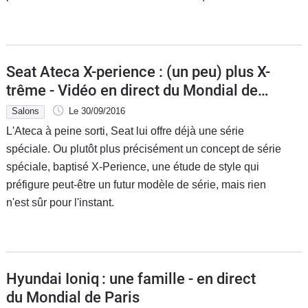
Flottes
Auto
Services
Seat Ateca X-perience : (un peu) plus X-
trême - Vidéo en direct du Mondial de
Forum
Paris 2016
Salons
Le 30/09/2016
L'Ateca à peine sorti, Seat lui offre déjà une série
Moto
spéciale. Ou plutôt plus précisément un concept de série
spéciale, baptisé X-Perience, une étude de style qui
Marques
préfigure peut-être un futur modèle de série, mais rien
n'est sûr pour l'instant.
Hyundai Ioniq : une famille - en direct
du Mondial de Paris