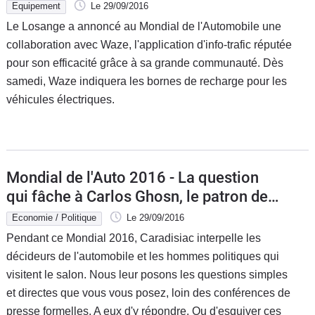
Equipement
Le 29/09/2016
Le Losange a annoncé au Mondial de l'Automobile une
collaboration avec Waze, l'application d'info-trafic réputée
pour son efficacité grâce à sa grande communauté. Dès
samedi, Waze indiquera les bornes de recharge pour les
véhicules électriques.
Mondial de l'Auto 2016 - La question
qui fâche à Carlos Ghosn, le patron de
Renault-Nissan : "Remboursez-moi
Economie / Politique
Le 29/09/2016
mon Captur qui pollue trop selon
Pendant ce Mondial 2016, Caradisiac interpelle les
France 2".
décideurs de l'automobile et les hommes politiques qui
visitent le salon. Nous leur posons les questions simples
et directes que vous vous posez, loin des conférences de
presse formelles. A eux d'y répondre. Ou d'esquiver ces