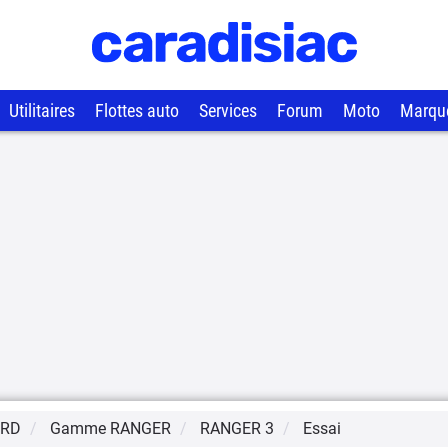
Utilitaires
Flottes auto
Services
Forum
Moto
Marqu
ORD
Gamme
RANGER
RANGER 3
Essai