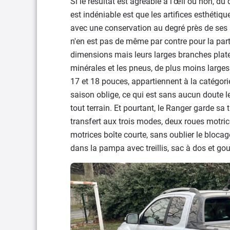
Si le résultat est agréable à l’œil ou non, du
est indéniable est que les artifices esthétiq
avec une conservation au degré près de ses an
n'en est pas de même par contre pour la part
dimensions mais leurs larges branches plat
minérales et les pneus, de plus moins larg
17 et 18 pouces, appartiennent à la catégorie
saison oblige, ce qui est sans aucun doute le
tout terrain. Et pourtant, le Ranger garde sa
transfert aux trois modes, deux roues motric
motrices boîte courte, sans oublier le blocag
dans la pampa avec treillis, sac à dos et go