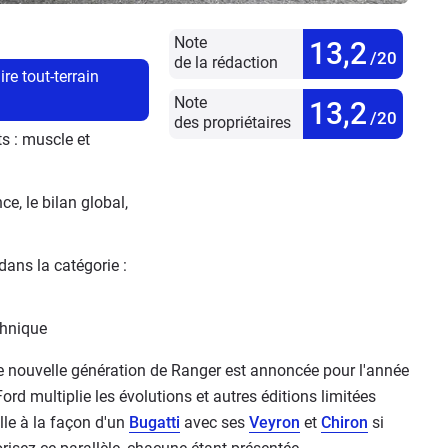
Note
13,2
/20
de la rédaction
re tout-terrain 
Note
13,2
/20
des propriétaires
 : muscle et 
, le bilan global, 
ans la catégorie : 
chnique
e nouvelle génération de Ranger est annoncée pour l'année
ord multiplie les évolutions et autres éditions limitées
lle à la façon d'un
Bugatti
avec ses
Veyron
et
Chiron
si