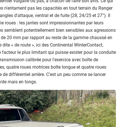
 dernier vulgaire ou pas, à chacun de faire son avis. Ce qui
ues n'entament pas les capacités en tout terrain du Ranger
gles d'attaque, ventral et de fuite (28, 24/25 et 27°). Il
ie roues : les jantes sont impressionnantes par leurs
es semblent potentiellement bien sensibles aux agressions
es de 20 mm par rapport au reste de la gamme chaussé en
 dite « de route », ici des Continental WinterContact,
 facteur le plus limitant qui puisse exister pour la conduite
 transmission calibrée pour l'exercice avec boîte de
es, quatre roues motrices boîte longue et quatre roues
e de différentiel arrière. C'est un peu comme se lancer
urde mais en tongs.