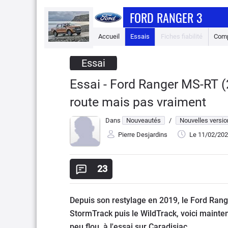
FORD RANGER 3
Accueil
Essais
Fiches fiabilité
Comp
Essai
Essai - Ford Ranger MS-RT (20
route mais pas vraiment
Dans
Nouveautés
/
Nouvelles versi
Pierre Desjardins
Le 11/02/20
23
Depuis son restylage en 2019, le Ford Rang
StormTrack puis le WildTrack, voici mainte
peu flou, à l'essai sur Caradisiac.