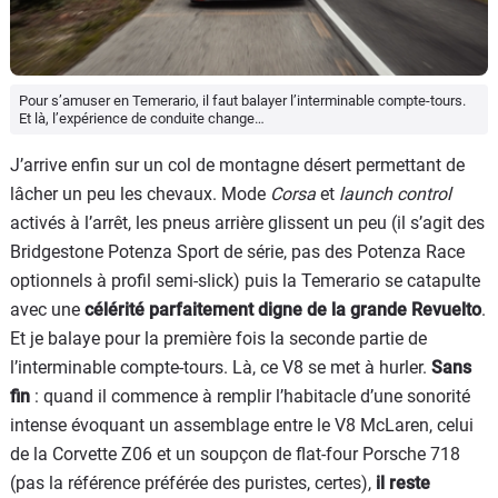
Pour s’amuser en Temerario, il faut balayer l’interminable compte-tours.
Et là, l’expérience de conduite change…
J’arrive enfin sur un col de montagne désert permettant de
lâcher un peu les chevaux. Mode
Corsa
et
launch control
activés à l’arrêt, les pneus arrière glissent un peu (il s’agit des
Bridgestone Potenza Sport de série, pas des Potenza Race
optionnels à profil semi-slick) puis la Temerario se catapulte
avec une
célérité parfaitement digne de la grande Revuelto
.
Et je balaye pour la première fois la seconde partie de
l’interminable compte-tours. Là, ce V8 se met à hurler.
Sans
fin
: quand il commence à remplir l’habitacle d’une sonorité
intense évoquant un assemblage entre le V8 McLaren, celui
de la Corvette Z06 et un soupçon de flat-four Porsche 718
(pas la référence préférée des puristes, certes),
il reste