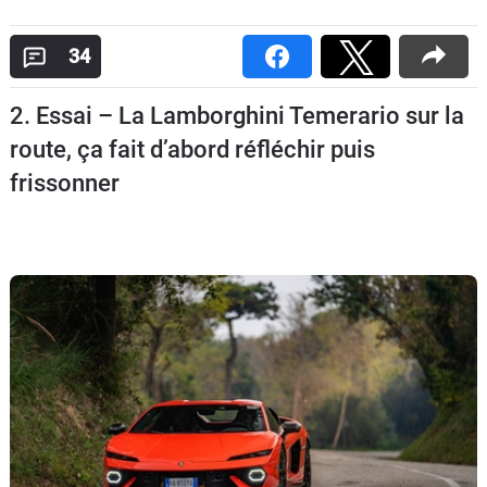
Flottes
Auto
34
Services
2. Essai – La Lamborghini Temerario sur la
route, ça fait d’abord réfléchir puis
Forum
frissonner
Moto
Marques