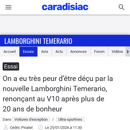
Connexion / Inscription
LAMBORGHINI TEMERARIO
Accueil
Accueil
Essais
Avis
Actu
Annonces
Forum
Vidéos
Actu
Essai
Essais
On a eu très peur d’être déçu par la
Guide
nouvelle Lamborghini Temerario,
d'achat
renonçant au V10 après plus de
Electriques
20 ans de bonheur
Dans
Voitures d'exception
/
Ultra-sportives
Utilitaires
Cédric Pinatel
Le 25/01/2026
à 11:30