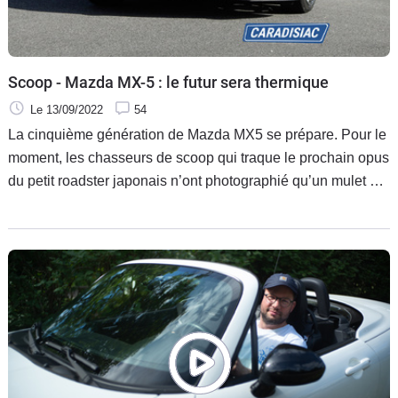
Scoop - Mazda MX-5 : le futur sera thermique
Le 13/09/2022
54
La cinquième génération de Mazda MX5 se prépare. Pour le
moment, les chasseurs de scoop qui traque le prochain opus
du petit roadster japonais n’ont photographié qu’un mulet de
ce futur modèle. C’est que les ingénieurs et designers de la
marque ont encore un peu de temps avant de finaliser la
prochaine génération qui sera dévoilée en 2024 et qui
restera propulsée par un moteur thermique.