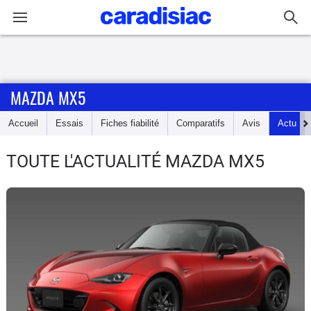
Connexion / Inscription
MAZDA MX5
Accueil
Accueil
Essais
Fiches fiabilité
Comparatifs
Avis
Actu
Actu
TOUTE L'ACTUALITÉ MAZDA MX5
Essais
Guide
d'achat
Electriques
Utilitaires