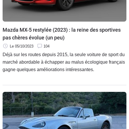
Flottes
Auto
Services
Mazda MX-5 restylée (2023) : la reine des sportives
pas chères évolue (un peu)
Forum
Le 05/10/2023
104
Déjà sur les routes depuis 2015, la seule voiture de sport du
Moto
marché abordable à échapper au malus écologique français
gagne quelques améliorations intéressantes.
Marques