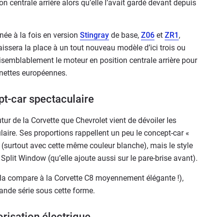
on centrale arrière alors qu’elle l’avait gardé devant depuis
née à la fois en version
Stingray
de base,
Z06
et
ZR1
,
aissera la place à un tout nouveau modèle d’ici trois ou
semblablement le moteur en position centrale arrière pour
linettes européennes.
t-car spectaculaire
utur de la Corvette que Chevrolet vient de dévoiler les
aire. Ses proportions rappellent un peu le concept-car «
re (surtout avec cette même couleur blanche), mais le style
 Split Window (qu’elle ajoute aussi sur le pare-brise avant).
n la compare à la Corvette C8 moyennement élégante !),
ande série sous cette forme.
risation électrique