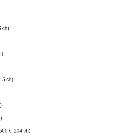
5 ch)
h)
)
15 ch)
)
)
500 €, 204 ch)