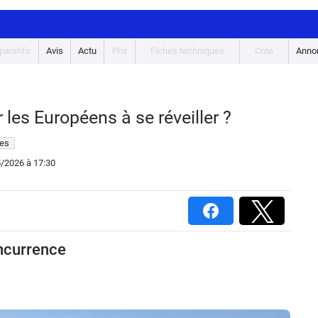
aratifs
Avis
Actu
Prix
Fiches techniques
Cote
Anno
r les Européens à se réveiller ?
es
5/2026
à 17:30
oncurrence