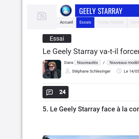
GEELY STARRAY
Accueil
Essais
Fiches fiabilité
Comp
Essai
Le Geely Starray va-t-il force
Dans
Nouveautés
/
Nouveaux modèl
Stéphane Schlesinger
Le 14/0
24
5. Le Geely Starray face à la c