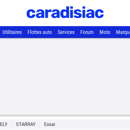
Utilitaires
Flottes auto
Services
Forum
Moto
Marqu
ELY
STARRAY
Essai